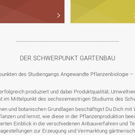
DER SCHWERPUNKT GARTENBAU
rpunkten des Studiengangs Angewandte Pflanzenbiologie – 
folgreich produziert und dabei Produktqualität, Umweltvertr
eht im Mittelpunkt des sechssemestrigen Studiums des Sc
chen und botanischen Grundlagen beschäftigst Du Dich mi
anzen und lernst, wie diese in der Pflanzenproduktion bee
lierten Einblick in die verschiedenen Anbauverfahren und T
gestellungen zur Erzeugung und Vermarktung gärtnerische