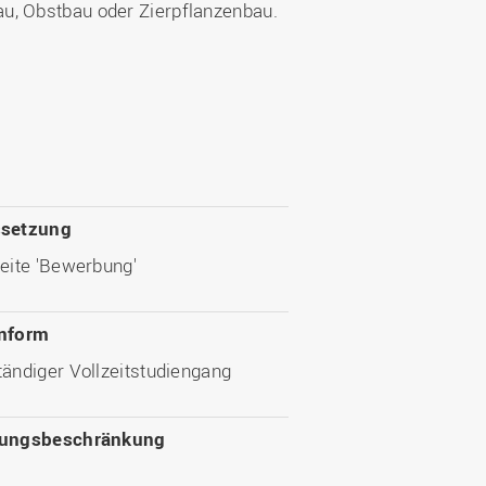
au, Obstbau oder Zierpflanzenbau.
ssetzung
eite 'Bewerbung'
nform
ändiger Vollzeitstudiengang
sungsbeschränkung