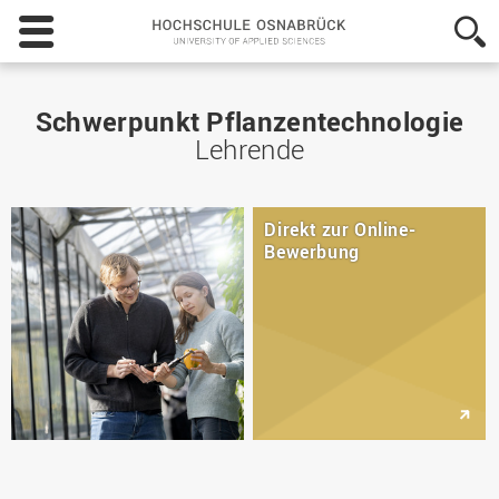
Hochschule
Osnabrück
-
University
of
Schwerpunkt Pflanzentechnologie
Applied
Lehrende
Sciences
Direkt zur Online-
Bewerbung