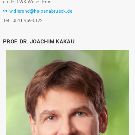
an der LWK Weser-Ems.
w.dierend@hs-osnabrueck.de
Tel.: 0541 969-5122
PROF. DR. JOACHIM KAKAU