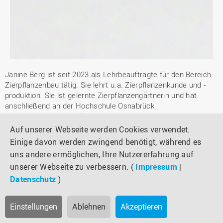
Janine Berg ist seit 2023 als Lehrbeauftragte für den Bereich
Zierpflanzenbau tätig. Sie lehrt u.a. Zierpflanzenkunde und -
produktion. Sie ist gelernte Zierpflanzengärtnerin und hat
anschließend an der Hochschule Osnabrück
„Produktionsgartenbau“ studiert. Im Masterstudium
„Angewandte Pflanzen- und Nutztierwissenschaften“ lag ihr
Auf unserer Webseite werden Cookies verwendet.
Schwerpunkt auf der Pflanzentechnologie und dem Gartenbau.
Einige davon werden zwingend benötigt, während es
Seit 2018 erforscht sie als wissenschaftliche Mitarbeiterin die
uns andere ermöglichen, Ihre Nutzererfahrung auf
Entwicklung eines hydroponischen Kultursystems für Pfeffer.
unserer Webseite zu verbessern. (
Impressum
|
Janine.Berg@hs-osnabrueck.de
Datenschutz
)
Tel.: 0541 969-5348
Einstellungen
Ablehnen
Akzeptieren