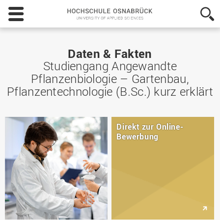
Hochschule
Osnabrück
-
University
of
Daten & Fakten
Applied
Studiengang Angewandte
Sciences
Pflanzenbiologie – Gartenbau,
Pflanzentechnologie (B.Sc.) kurz erklärt
Direkt zur Online-
Bewerbung