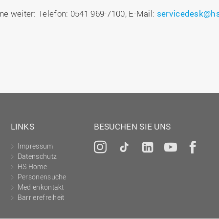
ne weiter: Telefon: 0541 969-7100, E-Mail:
servicedesk@hs
LINKS
BESUCHEN SIE UNS
Impressum
Instagram
Tiktok
LinkedIn
YouTu
Fa
Datenschutz
HS Home
Personensuche
Medienkontakt
Barrierefreiheit