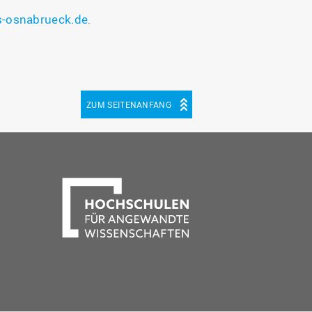
-osnabrueck.de
.
ZUM SEITENANFANG
be
cebook