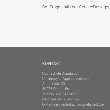
Bei Fragen hilft der ServiceDesk ger
KONTAKT
Hochschule Osnabrück
University of Applied Sciences
Albrechtstr. 30
49076 Osnabrück
Telefon: +49 541 969-0
Fax: +49 541 969-2066
E-Mail:
servicedesk@hs-osnabrueck.de