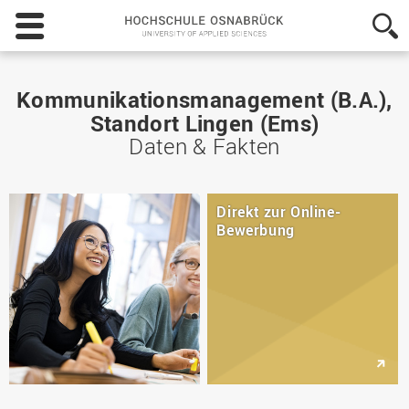
Hochschule
Osnabrück
-
University
of
Kommunikationsmanagement (B.A.),
Applied
Standort Lingen (Ems)
Sciences
Daten & Fakten
Direkt zur Online-
Bewerbung