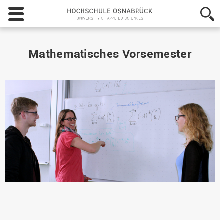
Hochschule
Osnabrück
-
University
of
Mathematisches Vorsemester
Applied
Sciences