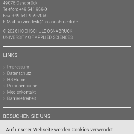
49076 Osnabrück
Telefon: +49 541 969-0
Fax: +49 541 969-2066
E-Mail:
servicedesk@hs-osnabrueck.de
© 2026 HOCHSCHULE OSNABRÜCK
UNIVERSITY OF APPLIED SCIENCES
LINKS
Impressum
Datenschutz
HS Home
Personensuche
Medienkontakt
Barrierefreiheit
BESUCHEN SIE UNS
Instagram
Tiktok
LinkedIn
YouTube
Facebook
Auf unserer Webseite werden Cookies verwendet.