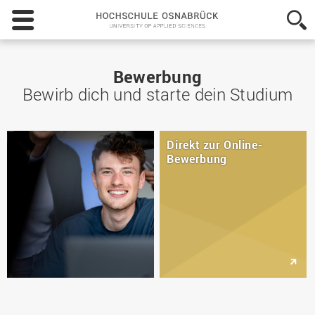
Hochschule
Osnabrück
-
University
of
Bewerbung
Applied
Bewirb dich und starte dein Studium
Sciences
Direkt zur Online-
Bewerbung