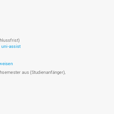
lussfrist)
uni-assist
weisen
hsemester aus (Studienanfänger),