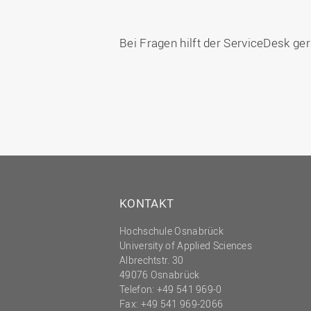
Bei Fragen hilft der ServiceDesk ger
KONTAKT
Hochschule Osnabrück
University of Applied Sciences
Albrechtstr. 30
49076 Osnabrück
Telefon: +49 541 969-0
Fax: +49 541 969-2066