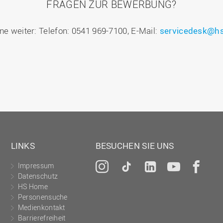
FRAGEN ZUR BEWERBUNG?
ne weiter: Telefon: 0541 969-7100, E-Mail:
servicedesk@hs
LINKS
BESUCHEN SIE UNS
Impressum
Instagram
Tiktok
LinkedIn
YouTu
Fa
Datenschutz
HS Home
Personensuche
Medienkontakt
Barrierefreiheit