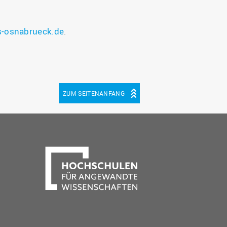
-osnabrueck.de
.
ZUM SEITENANFANG
be
cebook