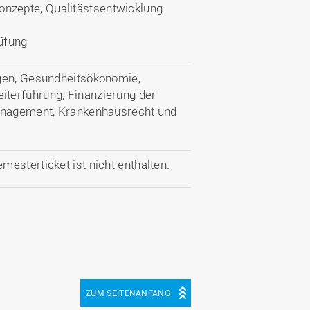
nzepte, Qualitästsentwicklung
üfung
ngen, Gesundheitsökonomie,
terführung, Finanzierung der
management, Krankenhausrecht und
esterticket ist nicht enthalten.
ZUM SEITENANFANG