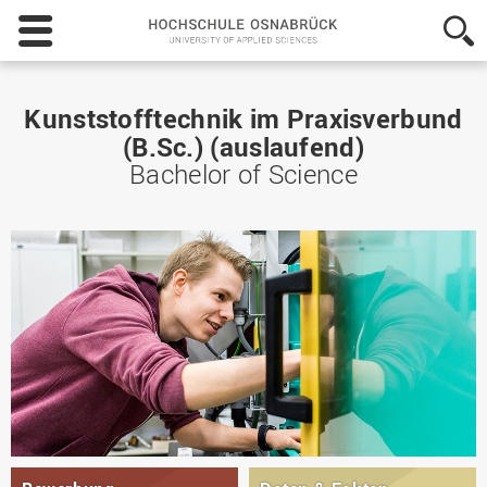
Hochschule
Osnabrück
-
University
of
Kunststofftechnik im Praxisverbund
Applied
(B.Sc.) (auslaufend)
Sciences
Bachelor of Science