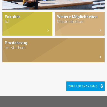
Fakultät
Weitere Möglichkeiten
IuI
Masterstudium
Praxisbezug
im Studium
ZUM SEITENANFANG