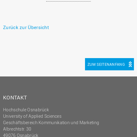
Zurück zur Übersicht
ZUM SEITENANFANG
KONTAKT
Hochschule Osnabrück
University of Applied Sciences
Geschäftsbereich Kommunikation und Marketing
Albrechtstr. 30
49076 Osnabrück