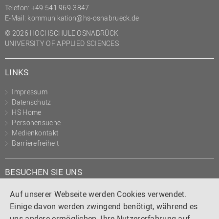
Telefon: +49 541 969-3847
E-Mail:
kommunikation@hs-osnabrueck.de
© 2026 HOCHSCHULE OSNABRÜCK
UNIVERSITY OF APPLIED SCIENCES
LINKS
Impressum
Datenschutz
HS Home
Personensuche
Medienkontakt
Barrierefreiheit
BESUCHEN SIE UNS
Instagram
Tiktok
LinkedIn
YouTube
Facebook
Auf unserer Webseite werden Cookies verwendet.
Einige davon werden zwingend benötigt, während es
uns andere ermöglichen, Ihre Nutzererfahrung auf