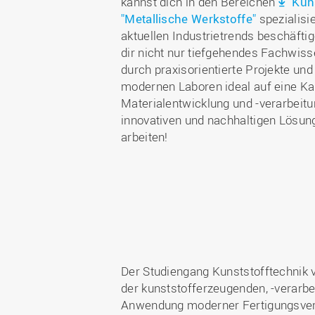
kannst dich in den Bereichen
"Kun
"Metallische Werkstoffe"
spezialisi
aktuellen Industrietrends beschäfti
dir nicht nur tiefgehendes Fachwiss
durch praxisorientierte Projekte und
modernen Laboren ideal auf eine Kar
Materialentwicklung und -verarbeitu
innovativen und nachhaltigen Lösung
arbeiten!
Der Studiengang Kunststofftechnik v
der kunststofferzeugenden, -verarb
Anwendung moderner Fertigungsverf