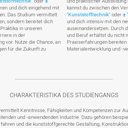
ststofftechnik"
oder
und praktischer Ausbildung
eren und dich eingehend mit
kannst du zwischen den Ver
gen. Das Studium vermittelt
"Kunststofftechnik"
oder
en, sondern bereitet dich
und dich intensiv mit den n
 Praktika in unseren
auseinandersetzen. Durch 
riere in der
und Beruf erhältst du nicht 
ng vor. Nutze die Chance, an
Praxiserfahrungen bereiten d
en für die Zukunft zu
Materialentwicklung und -ve
CHARAKTERISTIKA DES STUDIENGANGS
ermittelt Kenntnisse, Fähigkeiten und Kompetenzen zur Aus
eitenden und -anwendenden Industrie. Dazu gehören beispi
ahren und die kunststoffgerechte Gestaltung, Konstruktio