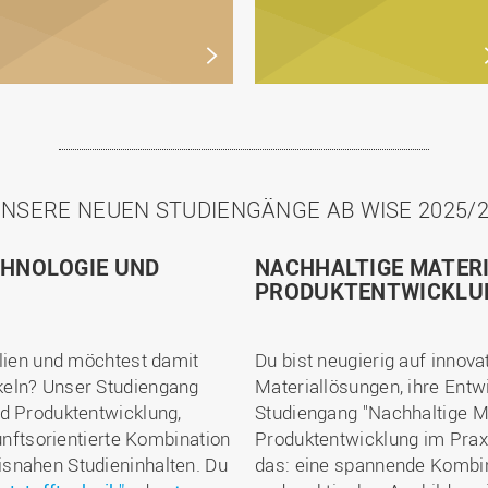
NSERE NEUEN STUDIENGÄNGE AB WISE 2025/
CHNOLOGIE UND
NACHHALTIGE MATER
PRODUKTENTWICKLUN
alien und möchtest damit
Du bist neugierig auf innova
keln? Unser Studiengang
Materiallösungen, ihre Ent
nd Produktentwicklung,
Studiengang "Nachhaltige M
kunftsorientierte Kombination
Produktentwicklung im Praxi
snahen Studieninhalten. Du
das: eine spannende Kombin