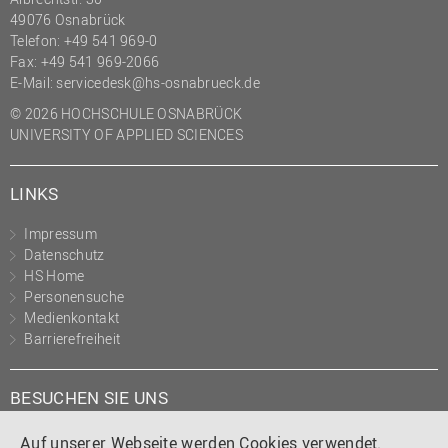
49076 Osnabrück
Telefon: +49 541 969-0
Fax: +49 541 969-2066
E-Mail:
servicedesk@hs-osnabrueck.de
© 2026 HOCHSCHULE OSNABRÜCK
UNIVERSITY OF APPLIED SCIENCES
LINKS
Impressum
Datenschutz
HS Home
Personensuche
Medienkontakt
Barrierefreiheit
BESUCHEN SIE UNS
Instagram
Tiktok
LinkedIn
YouTube
Facebook
Auf unserer Webseite werden Cookies verwendet.