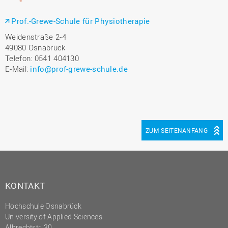
Prof.-Grewe-Schule für Physiotherapie
Weidenstraße 2-4
49080 Osnabrück
Telefon: 0541 404130
E-Mail:
info@prof-grewe-schule.de
ZUM SEITENANFANG
KONTAKT
Hochschule Osnabrück
University of Applied Sciences
Albrechtstr. 30