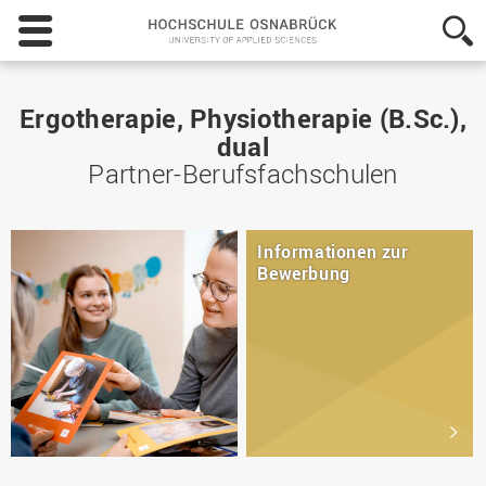
Hochschule
Osnabrück
-
University
of
Ergotherapie, Physiotherapie (B.Sc.),
Applied
dual
Sciences
Partner-Berufsfachschulen
Informationen zur
Bewerbung