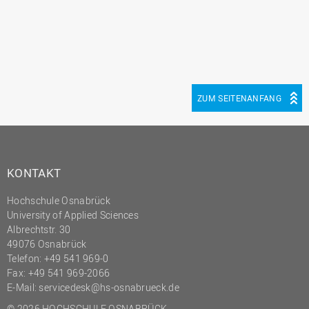
ZUM SEITENANFANG
KONTAKT
Hochschule Osnabrück
University of Applied Sciences
Albrechtstr. 30
49076 Osnabrück
Telefon: +49 541 969-0
Fax: +49 541 969-2066
E-Mail:
servicedesk@hs-osnabrueck.de
© 2026 HOCHSCHULE OSNABRÜCK