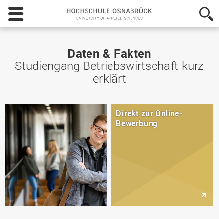
Hochschule
Osnabrück
-
University
of
Daten & Fakten
Applied
Studiengang Betriebswirtschaft kurz
Sciences
erklärt
Direkt zur Online-
Bewerbung