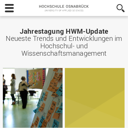
Hochschule
Osnabrück
-
University
of
Jahrestagung HWM-Update
Applied
Neueste Trends und Entwicklungen im
Sciences
Hochschul- und
Wissenschaftsmanagement