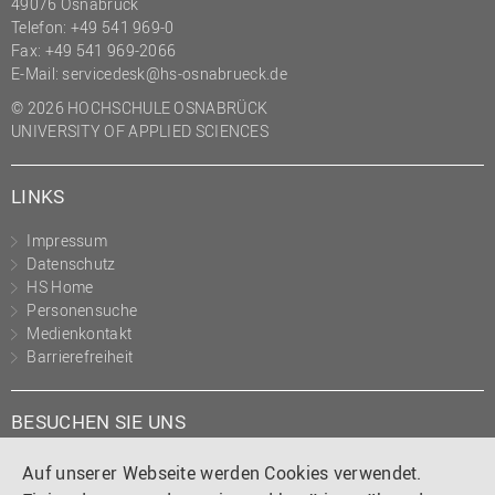
49076 Osnabrück
Telefon: +49 541 969-0
Fax: +49 541 969-2066
E-Mail:
servicedesk@hs-osnabrueck.de
© 2026 HOCHSCHULE OSNABRÜCK
UNIVERSITY OF APPLIED SCIENCES
LINKS
Impressum
Datenschutz
HS Home
Personensuche
Medienkontakt
Barrierefreiheit
BESUCHEN SIE UNS
Instagram
Tiktok
LinkedIn
YouTube
Facebook
Auf unserer Webseite werden Cookies verwendet.