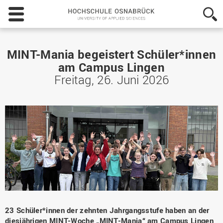
Hochschule
Osnabrück
-
University
of
MINT-Mania begeistert Schüler*innen
Applied
am Campus Lingen
Sciences
Freitag, 26. Juni 2026
23 Schüler*innen der zehnten Jahrgangsstufe haben an der
diesjährigen MINT-Woche „MINT-Mania“ am Campus Lingen