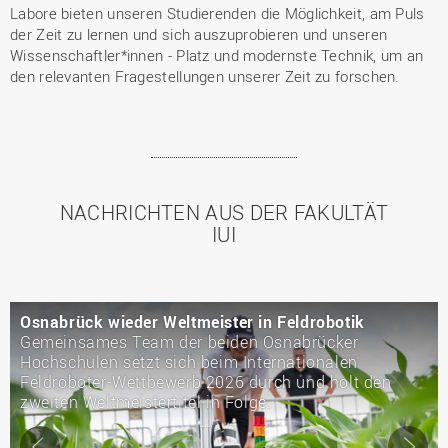
Labore bieten unseren Studierenden die Möglichkeit, am Puls
der Zeit zu lernen und sich auszuprobieren und unseren
Wissenschaftler*innen - Platz und modernste Technik, um an
den relevanten Fragestellungen unserer Zeit zu forschen.
NACHRICHTEN AUS DER FAKULTÄT
IUI
robotik
Mobilität neu gedacht
rücker
25 Masterstudierende der Hochschule O
onalen
entwickeln Ideen für die Stadt von morg
d holt den
Slider
Sl