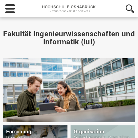
Hochschule
Osnabrück
-
University
of
Fakultät Ingenieurwissenschaften und
Applied
Informatik (IuI)
Sciences
Forschung
Organisation
Projekte, Labore,
Mitarbeitende, Kontakte,