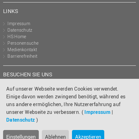
LINKS
Impressum
Datenschutz
HS Home
Personensuche
Medienkontakt
Barrierefreiheit
BESUCHEN SIE UNS
Instagram
Tiktok
LinkedIn
YouTube
Facebook
Auf unserer Webseite werden Cookies verwendet.
Einige davon werden zwingend benötigt, während es
uns andere ermöglichen, Ihre Nutzererfahrung auf
unserer Webseite zu verbessern. (
Impressum
|
Datenschutz
)
Einstellungen
Ablehnen
Akzeptieren