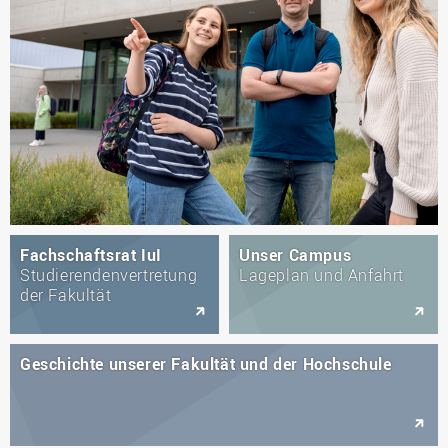
Fachschaftsrat IuI
Unser Campus
Studierendenvertretung
Lageplan und Anfahrt
der Fakultät
Geschichte unserer Fakultät und der Hochschule