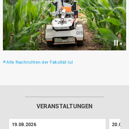
←
→
Pause
/
Play
Alle Nachrichten der Fakultät IuI
VERANSTALTUNGEN
19.08.2026
20.08.