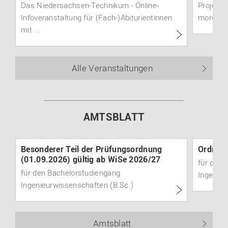
Das Niedersachsen-Technikum - Online-
Projektm
Infoveranstaltung für (Fach-)Abiturientinnen
morgen" 
mit ...
Alle Veranstaltungen
AMTSBLATT
Besonderer Teil der Prüfungsordnung
Ordnung
(01.09.2026) gültig ab WiSe 2026/27
für den 
für den Bachelorstudiengang
Ingenieu
Ingenieurwissenschaften (B.Sc.)
Amtsblatt