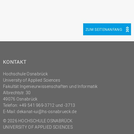
ZUM SEITENANFANG
KONTAKT
Hochschule Osnabrück
University of Applied Sciences
Fakultät Ingenieurwissenschaften und Informatik
Albrechtstr. 30
49076 Osnabrück
Telefon: +49 541 969-3712 und -3713
E-Mail:
dekanat-iui@hs-osnabrueck.de
© 2026 HOCHSCHULE OSNABRÜCK
UNIVERSITY OF APPLIED SCIENCES