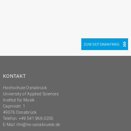
ZUM SEITENANFANG
KONTAKT
Hochschule Osnabrück
University of Applied Sciences
Institut für Musik
Caprivistr. 1
49076 Osnabrück
Telefon: +49 541 969-3205
E-Mail:
ifm@hs-osnabrueck.de