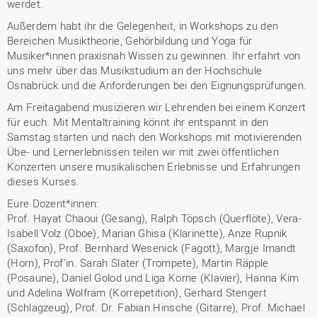
werdet.
Außerdem habt ihr die Gelegenheit, in Workshops zu den
Bereichen Musiktheorie, Gehörbildung und Yoga für
Musiker*innen praxisnah Wissen zu gewinnen. Ihr erfahrt von
uns mehr über das Musikstudium an der Hochschule
Osnabrück und die Anforderungen bei den Eignungsprüfungen.
Am Freitagabend musizieren wir Lehrenden bei einem Konzert
für euch. Mit Mentaltraining könnt ihr entspannt in den
Samstag starten und nach den Workshops mit motivierenden
Übe- und Lernerlebnissen teilen wir mit zwei öffentlichen
Konzerten unsere musikalischen Erlebnisse und Erfahrungen
dieses Kurses.
Eure Dozent*innen:
Prof. Hayat Chaoui (Gesang), Ralph Töpsch (Querflöte), Vera-
Isabell Volz (Oboe), Marian Ghisa (Klarinette), Anze Rupnik
(Saxofon), Prof. Bernhard Wesenick (Fagott), Margje Imandt
(Horn), Prof'in. Sarah Slater (Trompete), Martin Räpple
(Posaune), Daniel Golod und Liga Korne (Klavier), Hanna Kim
und Adelina Wolfram (Korrepetition), Gerhard Stengert
(Schlagzeug), Prof. Dr. Fabian Hinsche (Gitarre), Prof. Michael