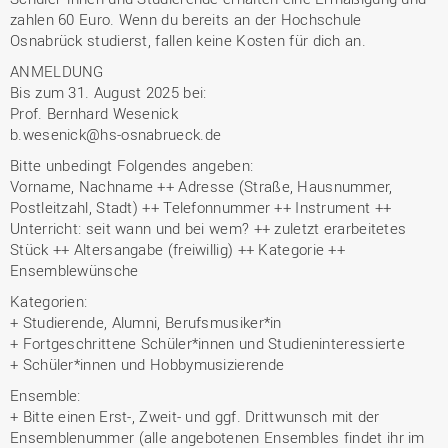
zahlen 60 Euro. Wenn du bereits an der Hochschule
Osnabrück studierst, fallen keine Kosten für dich an.
ANMELDUNG
Bis zum 31. August 2025 bei:
Prof. Bernhard Wesenick
b.wesenick@hs-osnabrueck.de
Bitte unbedingt Folgendes angeben:
Vorname, Nachname ++ Adresse (Straße, Hausnummer,
Postleitzahl, Stadt) ++ Telefonnummer ++ Instrument ++
Unterricht: seit wann und bei wem? ++ zuletzt erarbeitetes
Stück ++ Altersangabe (freiwillig) ++ Kategorie ++
Ensemblewünsche
Kategorien:
+ Studierende, Alumni, Berufsmusiker*in
+ Fortgeschrittene Schüler*innen und Studieninteressierte
+ Schüler*innen und Hobbymusizierende
Ensemble:
+ Bitte einen Erst-, Zweit- und ggf. Drittwunsch mit der
Ensemblenummer (alle angebotenen Ensembles findet ihr im