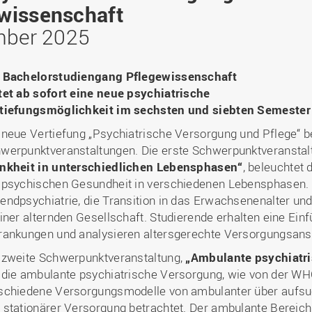
Binnenforschungs­
Finanzierung
Studierendenschaft
wissenschaft
Gaststudierende
Ingenieurwissenschaften
NETZWERKE
schwerpunkte
Personalentwicklung
GROWTH - Innovative
Studienorganisation
Vertretungen und
und Informatik (IuI)
mber 2025
Sommer- und
Hochschule
Kompetenzzentren
Zusammenarbeit in
Beauftragte
Glossar
Winterprogramme
Institut für Musik (IfM)
Fördergesellschaft
Forschung und Transfer
Kooperationsmöglichkei
Forschungsgruppen und
Bibliothek
Studienqualitätsmittel
Outgoing
Management, Kultur und
Hochschulzentrum Chin
 Bachelorstudiengang Pflegewissenschaft
Netzwerke
Forschungsergebnisse fü
Professional School
Technik (MKT, Campus
(HZC)
Bibliothek
Deutsch als Fremdsprache
die Praxis
tet ab sofort eine neue psychiatrische
Lingen)
Amtsblatt
tiefungsmöglichkeit im sechsten und siebten Semester
UAS7
LearningCenter
Informationen für
Gründungen | Start-Ups
Wirtschafts- und
Personensuche
NTERNATIONALES
Geflüchtete
 neue Vertiefung „Psychiatrische Versorgung und Pflege“ b
Career Services
Transfer in die Gesellsch
Sozialwissenschaften
werpunktveranstaltungen. Die erste Schwerpunktveranstal
Förderung internationaler
(WiSo)
nkheit in unterschiedlichen Lebensphasen“
Talente (FIT) in Osnabrück
, beleuchtet
Internationalisierung in der
 psychischen Gesundheit in verschiedenen Lebensphasen. 
Forschung
endpsychiatrie, die Transition in das Erwachsenenalter un
Welcome Center
einer alternden Gesellschaft. Studierende erhalten eine Ein
EU-Hochschulbüro
rankungen und analysieren altersgerechte Versorgungsans
 zweite Schwerpunktveranstaltung,
„Ambulante psychiatr
 die ambulante psychiatrische Versorgung, wie von der W
schiedene Versorgungsmodelle von ambulanter über aufsuch
 stationärer Versorgung betrachtet. Der ambulante Bereich s