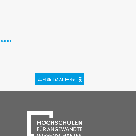
lmann
ZUM SEITENANFANG
be
cebook