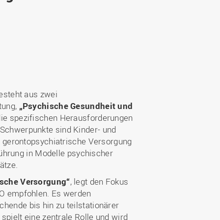
Wohnen
Stellenangebote
Weiterbildungsverbund
Mobilität
AKTUELLES
Osnabrück
Sport & Hochschulsport
ten
Engagement
a
Forschungs-Nachrichten
r
Das bietet Osnabrück
Veranstaltungen und
Fachtagungen
Das bietet Lingen
esteht aus zwei
Ausschreibungen zu
aft
Förderungen und Preisen
tung,
„Psychische Gesundheit und
 die spezifischen Herausforderungen
Forschungsbericht
Schwerpunkte sind Kinder- und
d gerontopsychiatrische Versorgung
führung in Modelle psychischer
ätze.
ische Versorgung“
, legt den Fokus
HO empfohlen. Es werden
ende bis hin zu teilstationärer
pielt eine zentrale Rolle und wird