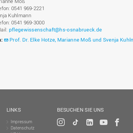
rianne Moß
efon: 0541 969-2221
nja Kuhlmann
efon: 0541 969-3000
ail:
pflegewissenschaft@hs-osnabrueck.de
n:
Prof. Dr. Elke Hotze, Marianne Moß und Svenja Kuh
LINKS
BESUCHEN SIE UNS
Impressum
Instagram
Tiktok
LinkedIn
YouTu
Fa
Datenschutz