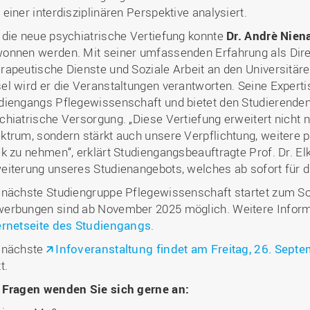
 einer interdisziplinären Perspektive analysiert.
 die neue psychiatrische Vertiefung konnte
Dr. Andrè Nien
onnen werden. Mit seiner umfassenden Erfahrung als Direk
rapeutische Dienste und Soziale Arbeit an den Universitär
el wird er die Veranstaltungen verantworten. Seine Expert
diengangs Pflegewissenschaft und bietet den Studierenden t
chiatrische Versorgung. „Diese Vertiefung erweitert nicht 
ktrum, sondern stärkt auch unsere Verpflichtung, weitere p
ck zu nehmen“, erklärt Studiengangsbeauftragte Prof. Dr. El
eiterung unseres Studienangebots, welches ab sofort für di
 nächste Studiengruppe Pflegewissenschaft startet zum 
erbungen sind ab November 2025 möglich. Weitere Informa
ernetseite des Studiengangs
.
 nächste
Infoveranstaltung findet am Freitag, 26. Sept
t.
 Fragen wenden Sie sich gerne an: