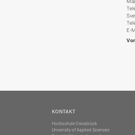
Ma
Tel
Sve
Tel
E-M
Vo
KONTAKT
Hochschule Osnabrück
University of Applied Sciences