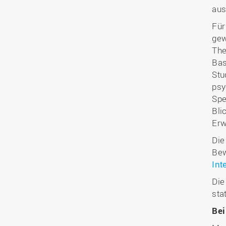
aus
Für
gew
The
Bas
Stu
psy
Spe
Bli
Erw
Die
Bew
Int
Die
stat
Bei