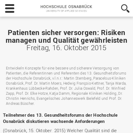
Hochschule
Osnabrück
-
University
of
Patienten sicher versorgen: Risiken
Applied
managen und Qualität gewährleisten
Sciences
Freitag, 16. Oktober 2015
Entwickeln Konzepte für eine bessere und sicherere Versorgung von
Patienten, die Referentinnen und Referenten des 13. Gesundheitsforums
der Hochschule Osnabrück, v.l.n.r.: Martin Sternberg, Paracelsus-Kliniken
Osnabrück, Prof. Dr. Martin Moers, Hedwig François-Kettner, Tanja Warda,
Krankenhaus Lübbecke-Rahden, Prof. Dr. Julia Oswald, Prof. Dr. Winfried
Zapp, Prof. Dr. Elke Hotze, Katja Damm, Regionale Kliniken Holding, Dr.
Christin Henrichs, Evangelisches Johanneswerk Bielefeld und Prof. Dr.
Andreas Büscher.
Teilnehmer des 13. Gesundheitsforums der Hochschule
Osnabrück diskutieren wachsende Anforderungen
(Osnabrück, 15. Oktober 2015) Welcher Qualität sind die