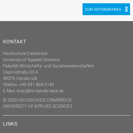
ZUM SEITENANFANG
KONTAKT
Hochschule Osnabrück
University of Applied Sciences
Fakultät Wirtschafts- und Sozialwissenschaften
Caprivistraße 30 A
49076 Osnabrück
Telefon:
+49 541 969-2140
E-Mail:
wiso@hs-osnabrueck.de
© 2026 HOCHSCHULE OSNABRÜCK
UNIVERSITY OF APPLIED SCIENCES
LINKS