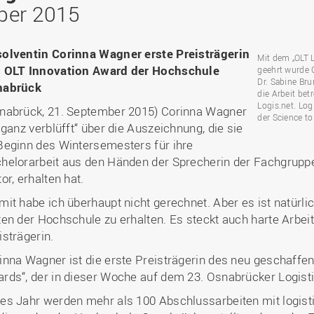
Binnenforschungs­
Finanzierung
Studierendenschaft
ber 2015
Gaststudierende
Ingenieurwissenschaften
NETZWERKE
schwerpunkte
Personalentwicklung
GROWTH - Innovative
Studienorganisation
Vertretungen und
und Informatik (IuI)
Sommer- und
Hochschule
Kompetenzzentren
Zusammenarbeit in
Beauftragte
Glossar
Winterprogramme
Institut für Musik (IfM)
Fördergesellschaft
olventin Corinna Wagner erste Preisträgerin
Forschung und Transfer
Kooperationsmöglichkei
Mit dem „OLT L
Forschungsgruppen und
Bibliothek
Studienqualitätsmittel
Outgoing
Management, Kultur und
 OLT Innovation Award der Hochschule
geehrt wurde C
Hochschulzentrum Chin
Netzwerke
Forschungsergebnisse fü
Professional School
Dr. Sabine Bru
Technik (MKT, Campus
nabrück
(HZC)
Bibliothek
Deutsch als Fremdsprache
die Praxis
die Arbeit bet
Lingen)
Amtsblatt
Logis.net. Logi
nabrück, 21. September 2015) Corinna Wagner
UAS7
LearningCenter
Informationen für
Gründungen | Start-Ups
der Science t
Wirtschafts- und
 „ganz verblüfft“ über die Auszeichnung, die sie
Personensuche
NTERNATIONALES
Geflüchtete
Career Services
Transfer in die Gesellsch
Sozialwissenschaften
Beginn des Wintersemesters für ihre
Förderung internationaler
(WiSo)
helorarbeit aus den Händen der Sprecherin der Fachgruppe 
Talente (FIT) in Osnabrück
Internationalisierung in der
tor, erhalten hat.
Forschung
mit habe ich überhaupt nicht gerechnet. Aber es ist natürli
Welcome Center
ten der Hochschule zu erhalten. Es steckt auch harte Arbeit 
EU-Hochschulbüro
isträgerin.
inna Wagner ist die erste Preisträgerin des neu geschaffen
rds“, der in dieser Woche auf dem 23. Osnabrücker Logisti
es Jahr werden mehr als 100 Abschlussarbeiten mit logi