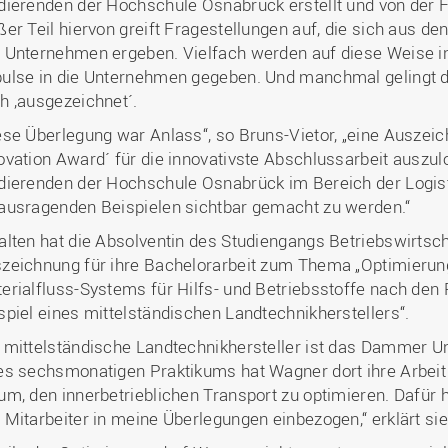
dierenden der Hochschule Osnabrück erstellt und von der F
ßer Teil hiervon greift Fragestellungen auf, die sich aus d
 Unternehmen ergeben. Vielfach werden auf diese Weise i
ulse in die Unternehmen gegeben. Und manchmal gelingt d
h ,ausgezeichnet´.
ese Überlegung war Anlass“, so Bruns-Vietor, „eine Auszei
ovation Award´ für die innovativste Abschlussarbeit auszul
dierenden der Hochschule Osnabrück im Bereich der Logist
ausragenden Beispielen sichtbar gemacht zu werden.“
alten hat die Absolventin des Studiengangs Betriebswirts
zeichnung für ihre Bachelorarbeit zum Thema „Optimierung
erialfluss-Systems für Hilfs- und Betriebsstoffe nach den
spiel eines mittelständischen Landtechnikherstellers“.
 mittelständische Landtechnikhersteller ist das Dammer
es sechsmonatigen Praktikums hat Wagner dort ihre Arbeit
um, den innerbetrieblichen Transport zu optimieren. Dafür 
 Mitarbeiter in meine Überlegungen einbezogen,“ erklärt sie