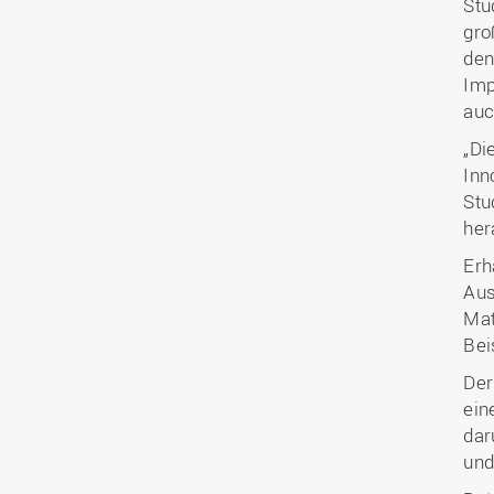
Stu
gro
den
Imp
auc
„Di
Inn
Stu
her
Erh
Aus
Mat
Bei
Der
ein
dar
und