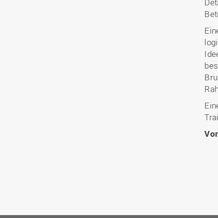
Det
Bet
Ein
log
Ide
bes
Bru
Rah
Ein
Tra
Vo