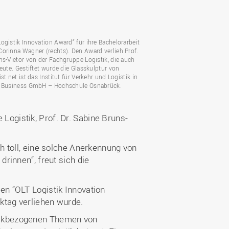
Wohnen
Stellenangebote
Weiterbildungsverbund
Mobilität
AKTUELLES
Osnabrück
Sport & Hochschulsport
ten
ogistik Innovation Award“ für ihre Bachelorarbeit
Engagement
orinna Wagner (rechts). Den Award verlieh Prof.
a
Forschungs-Nachrichten
r
ns-Vietor von der Fachgruppe Logistik, die auch
Das bietet Osnabrück
reute. Gestiftet wurde die Glasskulptur von
Veranstaltungen und
st.net ist das Institut für Verkehr und Logistik in
Fachtagungen
Das bietet Lingen
o Business GmbH – Hochschule Osnabrück.
Ausschreibungen zu
aft
Förderungen und Preisen
Logistik, Prof. Dr. Sabine Bruns-
Forschungsbericht
ch toll, eine solche Anerkennung von
drinnen“, freut sich die
en “OLT Logistik Innovation
ktag verliehen wurde.
stikbezogenen Themen von