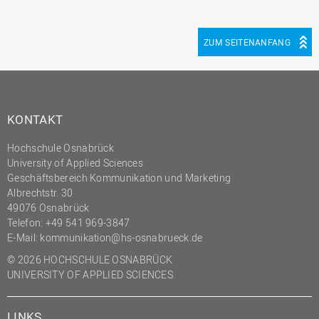
ZUM SEITENANFANG
KONTAKT
Hochschule Osnabrück
University of Applied Sciences
Geschäftsbereich Kommunikation und Marketing
Albrechtstr. 30
49076 Osnabrück
Telefon: +49 541 969-3847
E-Mail:
kommunikation@hs-osnabrueck.de
© 2026 HOCHSCHULE OSNABRÜCK
UNIVERSITY OF APPLIED SCIENCES
LINKS