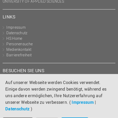
UNIVERSITY OF APPLIED SCIENCES
LINKS
Impressum
Datenschutz
HS Home
Personensuche
Medienkontakt
Barrierefreiheit
BESUCHEN SIE UNS
Instagram
Tiktok
LinkedIn
YouTube
Facebook
Auf unserer Webseite werden Cookies verwendet.
Einige davon werden zwingend benötigt, während es
uns andere ermöglichen, Ihre Nutzererfahrung auf
unserer Webseite zu verbessern. (
Impressum
|
Datenschutz
)