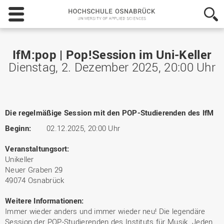
Hochschule
Osnabrück
-
University
of
IfM:pop | Pop!Session im Uni-Keller
Applied
Dienstag, 2. Dezember 2025, 20:00 Uhr
Sciences
Die regelmäßige Session mit den POP-Studierenden des IfM
Beginn:
02.12.2025, 20:00 Uhr
Veranstaltungsort:
Unikeller
Neuer Graben 29
49074 Osnabrück
Weitere Informationen:
Immer wieder anders und immer wieder neu! Die legendäre
Session der POP-Studierenden des Instituts für Musik. Jeden