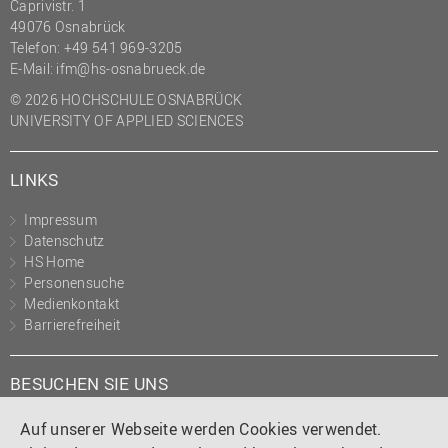
Caprivistr. 1
49076 Osnabrück
Telefon: +49 541 969-3205
E-Mail:
ifm@hs-osnabrueck.de
© 2026 HOCHSCHULE OSNABRÜCK
UNIVERSITY OF APPLIED SCIENCES
LINKS
Impressum
Datenschutz
HS Home
Personensuche
Medienkontakt
Barrierefreiheit
BESUCHEN SIE UNS
Instagram
Tiktok
LinkedIn
YouTube
Facebook
Auf unserer Webseite werden Cookies verwendet.