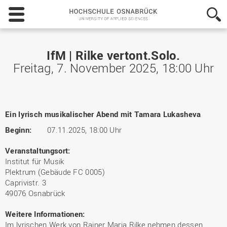
Hochschule
Osnabrück
-
University
of
IfM | Rilke vertont.Solo.
Applied
Freitag, 7. November 2025, 18:00 Uhr
Sciences
Ein lyrisch musikalischer Abend mit Tamara Lukasheva
Beginn:
07.11.2025, 18:00 Uhr
Veranstaltungsort:
Institut für Musik
Plektrum (Gebäude FC 0005)
Caprivistr. 3
49076 Osnabrück
Weitere Informationen:
Im lyrischen Werk von Rainer Maria Rilke nehmen dessen