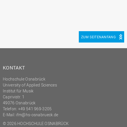
ZUM SEITENANFANG
KONTAKT
Hochschule Osnabrück
University of Applied Sciences
Institut für Musik
Caprivistr. 1
49076 Osnabrück
Telefon: +49 541 969-3205
E-Mail:
ifm@hs-osnabrueck.de
© 2026 HOCHSCHULE OSNABRÜCK