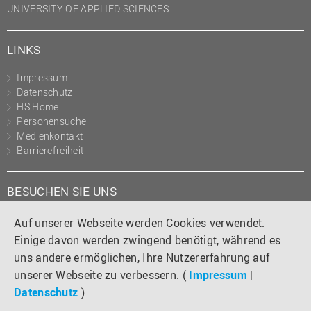
UNIVERSITY OF APPLIED SCIENCES
(PMO)
Prozessmanagement
LINKS
Recht
Impressum
Science to Business GmbH
Datenschutz
Studierendensekretariat
HS Home
Personensuche
Studium und Lehre
Medienkontakt
Barrierefreiheit
Transfer- und
Innovationsmanagement
BESUCHEN SIE UNS
Instagram
Tiktok
LinkedIn
YouTube
Facebook
Auf unserer Webseite werden Cookies verwendet.
Einige davon werden zwingend benötigt, während es
uns andere ermöglichen, Ihre Nutzererfahrung auf
unserer Webseite zu verbessern. (
Impressum
|
Datenschutz
)