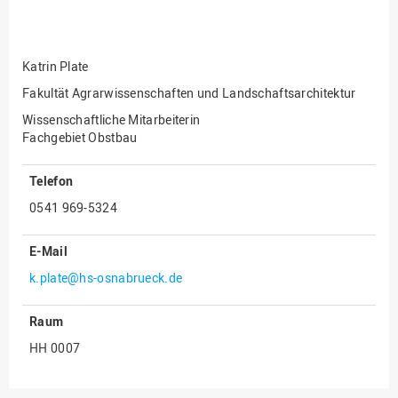
Fakultät
Ingenieurwissenschaften
und Informatik
Katrin Plate
Fakultät Management,
Kultur und Technik
Fakultät Agrarwissenschaften und Landschaftsarchitektur
Wissenschaftliche Mitarbeiterin
Fakultät Wirtschafts- und
Fachgebiet Obstbau
Sozialwissenschaften
Finanzen
Telefon
Forschung, Kooperation,
0541 969-5324
Drittmittel
Gebäude und Technik
E-Mail
Gesellschaftliches
k.plate@hs-osnabrueck.de
Engagement
Gleichstellungsbüro
Raum
HH 0007
Hochschulleitung
Hochschulplanung/-
strategie