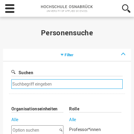
Hochschule
Osnabrück
-
University
of
Personensuche
Applied
Sciences
Filter
Suchen
Suchfilter
entfernen
Organisationseinheiten
Rolle
Alle
Alle
Option
Professor*innen