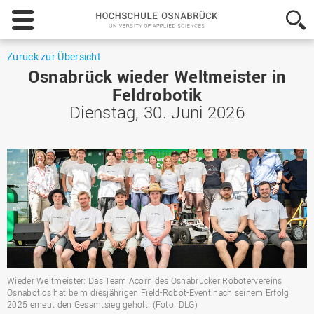
Hochschule
Osnabrück
-
University
Zurück zur Übersicht
of
Osnabrück wieder Weltmeister in
Applied
Feldrobotik
Sciences
Dienstag, 30. Juni 2026
Wieder Weltmeister: Das Team Acorn des Osnabrücker Robotervereins
Osnabotics hat beim diesjährigen Field-Robot-Event nach seinem Erfolg
2025 erneut den Gesamtsieg geholt. (Foto: DLG)