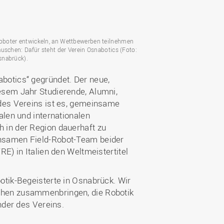
Wohnen
Stellenangebote
Weiterbildungsverbund
Mobilität
AKTUELLES
Osnabrück
Sport & Hochschulsport
ten
boter entwickeln, an Wettbewerben teilnehmen
Engagement
uschen: Dafür steht der Verein Osnabotics (Foto:
a
Forschungs-Nachrichten
r
snabrück).
Das bietet Osnabrück
Veranstaltungen und
botics“ gegründet. Der neue,
Fachtagungen
Das bietet Lingen
esem Jahr Studierende, Alumni,
Ausschreibungen zu
aft
 des Vereins ist es, gemeinsame
Förderungen und Preisen
alen und internationalen
Forschungsbericht
 in der Region dauerhaft zu
insamen Field-Robot-Team beider
E) in Italien den Weltmeistertitel
otik-Begeisterte in Osnabrück. Wir
chen zusammenbringen, die Robotik
nder des Vereins.