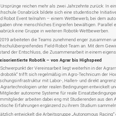
 Ursprünge reichen mehr als zwei Jahrzehnte zurück: In ei
hschule Osnabrück bildete sich eine studentische Initiativ
ld Robot Event teilnahm – einem Wettbewerb, bei dem auto
gaben ohne menschliches Eingreifen bewältigen. Parallel en
abrück eine Gruppe in weiteren Robotik-Wettbewerben.
2019 arbeiteten die Teams zunehmend enger zusammen und
hschulübergreifendes Field-Robot-Team an. Mit dem Gewin
stand der Entschluss, die Zusammenarbeit in einem eigenst
xisorientierte Robotik – von Agrar bis Highspeed
 Schwerpunkt der Vereinsarbeit liegt weiterhin in der Agrar
ldrobotik“ trifft sich regelmäßig im Agro-Technicum der H
schungsinfrastruktur mit Labor-, Hallen- und direkt angre
 Agrartechnologien unter realen Bedingungen entwickelt un
 Mitglieder autonome Systeme für reale Einsatzbedingunge
mmitglieder arbeiten dabei eng mit Studierenden aus de
ktische Erfahrungen ergänzend zu ihrem Studium sammel
ätzlich entwickelt die Arbeitsgruppe „Autonomous Racing“ 