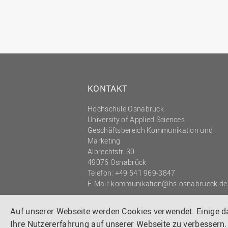
KONTAKT
Hochschule Osnabrück
University of Applied Sciences
Geschäftsbereich Kommunikation und
Marketing
Albrechtstr. 30
49076 Osnabrück
Telefon: +49 541 969-3847
E-Mail:
kommunikation@hs-osnabrueck.de
© 2026 HOCHSCHULE OSNABRÜCK
UNIVERSITY OF APPLIED SCIENCES
Auf unserer Webseite werden Cookies verwendet. Einige 
Ihre Nutzererfahrung auf unserer Webseite zu verbessern.