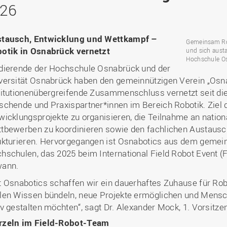
Binnenforschungs­
Finanzierung
Studierendenschaft
026
Gaststudierende
Ingenieurwissenschaften
NETZWERKE
schwerpunkte
Personalentwicklung
GROWTH - Innovative
Studienorganisation
Vertretungen und
und Informatik (IuI)
Sommer- und
Hochschule
Kompetenzzentren
Zusammenarbeit in
Beauftragte
Glossar
Winterprogramme
Institut für Musik (IfM)
Fördergesellschaft
tausch, Entwicklung und Wettkampf –
Forschung und Transfer
Kooperationsmöglichkei
Gemeinsam Ro
Forschungsgruppen und
Bibliothek
Studienqualitätsmittel
Outgoing
Management, Kultur und
otik in Osnabrück vernetzt
und sich austa
Hochschulzentrum Chin
Netzwerke
Forschungsergebnisse fü
Professional School
Hochschule O
Technik (MKT, Campus
(HZC)
Bibliothek
Deutsch als Fremdsprache
die Praxis
dierende der Hochschule Osnabrück und der
Lingen)
Amtsblatt
versität Osnabrück haben den gemeinnützigen Verein „Osna
UAS7
LearningCenter
Informationen für
Gründungen | Start-Ups
Wirtschafts- und
titutionenübergreifende Zusammenschluss vernetzt seit di
Personensuche
NTERNATIONALES
Geflüchtete
Career Services
Transfer in die Gesellsch
Sozialwissenschaften
schende und Praxispartner*innen im Bereich Robotik. Ziel
Förderung internationaler
(WiSo)
wicklungsprojekte zu organisieren, die Teilnahme an nation
Talente (FIT) in Osnabrück
Internationalisierung in der
tbewerben zu koordinieren sowie den fachlichen Austausch
Forschung
ukturieren. Hervorgegangen ist Osnabotics aus dem geme
Welcome Center
hschulen, das 2025 beim International Field Robot Event (FR
wann.
EU-Hochschulbüro
t Osnabotics schaffen wir ein dauerhaftes Zuhause für Rob
len Wissen bündeln, neue Projekte ermöglichen und Mens
iv gestalten möchten“, sagt Dr. Alexander Mock, 1. Vorsitze
zeln im Field-Robot-Team