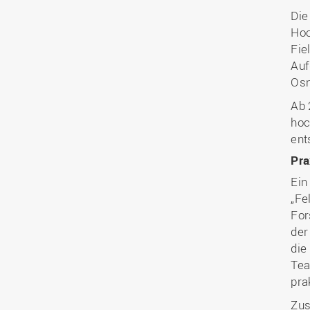
Die
Hoc
Fie
Auf
Osn
Ab 
hoc
ent
Pra
Ein
„Fe
For
der
die
Tea
pra
Zus