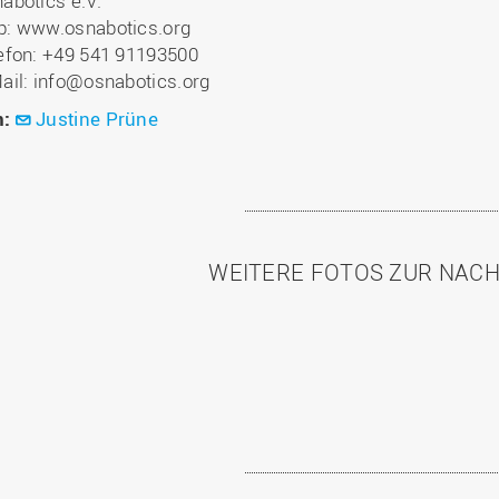
abotics e.V.
: www.osnabotics.org
efon: +49 541 91193500
ail: info@osnabotics.org
n:
Justine Prüne
WEITERE FOTOS ZUR NAC