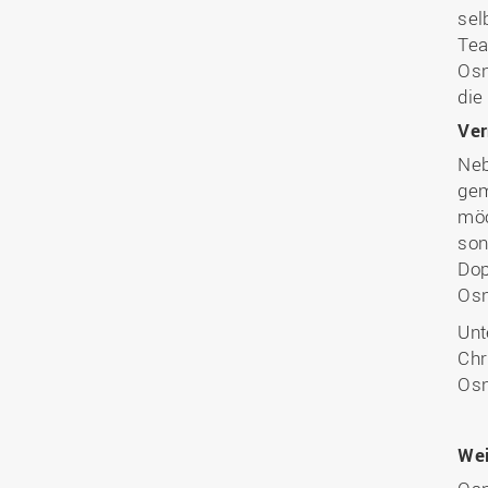
sel
Tea
Osn
die
Ver
Neb
gem
möc
son
Dop
Osn
Unt
Chr
Osn
Wei