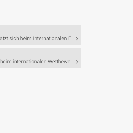
Gemeinsames Team der beiden Osnabrücker Hochschulen setzt sich beim Internationalen Feldroboter-Wettbewerb 2026 durch und holt den zweiten Weltmeistertitel in Folge.
Team der Universität und Hochschule Osnabrück triumphiert beim internationalen Wettbewerb "Field Robot Event" in Italien