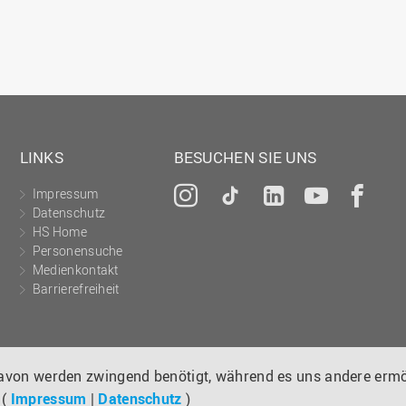
LINKS
BESUCHEN SIE UNS
Impressum
Instagram
Tiktok
LinkedIn
YouTu
Fa
Datenschutz
HS Home
Personensuche
Medienkontakt
Barrierefreiheit
davon werden zwingend benötigt, während es uns andere ermö
 (
Impressum
|
Datenschutz
)