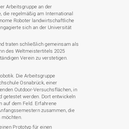
ner Arbeitsgruppe an der
e, die regelmäßig am International
nome Roboter landwirtschaftliche
gagierte sich an der Universität
 traten schließlich gemeinsam als
n des Weltmeistertitels 2025
ändigen Verein zu verstetigen.
robotik. Die Arbeitsgruppe
ochschule Osnabrück, einer
nzenden Outdoor-Versuchsflächen, in
d getestet werden. Dort entwickeln
n auf dem Feld. Erfahrene
n Anfangssemestern zusammen, die
n möchten.
einen Prototyp für einen