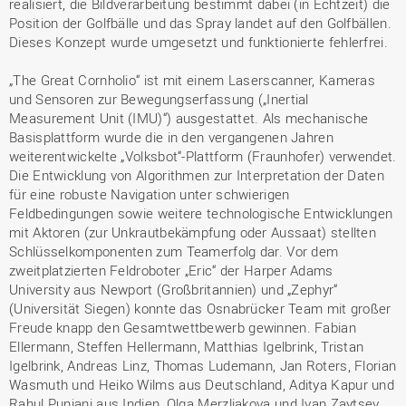
realisiert, die Bildverarbeitung bestimmt dabei (in Echtzeit) die
Position der Golfbälle und das Spray landet auf den Golfbällen.
Dieses Konzept wurde umgesetzt und funktionierte fehlerfrei.
„The Great Cornholio“ ist mit einem Laserscanner, Kameras
und Sensoren zur Bewegungserfassung („Inertial
Measurement Unit (IMU)“) ausgestattet. Als mechanische
Basisplattform wurde die in den vergangenen Jahren
weiterentwickelte „Volksbot“-Plattform (Fraunhofer) verwendet.
Die Entwicklung von Algorithmen zur Interpretation der Daten
für eine robuste Navigation unter schwierigen
Feldbedingungen sowie weitere technologische Entwicklungen
mit Aktoren (zur Unkrautbekämpfung oder Aussaat) stellten
Schlüsselkomponenten zum Teamerfolg dar. Vor dem
zweitplatzierten Feldroboter „Eric“ der Harper Adams
University aus Newport (Großbritannien) und „Zephyr“
(Universität Siegen) konnte das Osnabrücker Team mit großer
Freude knapp den Gesamtwettbewerb gewinnen. Fabian
Ellermann, Steffen Hellermann, Matthias Igelbrink, Tristan
Igelbrink, Andreas Linz, Thomas Ludemann, Jan Roters, Florian
Wasmuth und Heiko Wilms aus Deutschland, Aditya Kapur und
Rahul Puniani aus Indien, Olga Merzliakova und Ivan Zaytsev