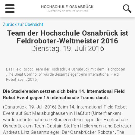
Hochschule
Osnabrück
-
University
Zurück zur Übersicht
of
Team der Hochschule Osnabrück ist
Applied
Feldroboter-Weltmeister 2016
Sciences
Dienstag, 19. Juli 2016
Das Field Robot Team der Hochschule Osnabrück mit dem Feldroboter
„The Great Cornholio“ wurde Gesamtsieger beim International Field
Robot Event 2016.
Die Studierenden setzten sich beim 14. International Field
Robot Event gegen 15 internationale Teams durch.
(Osnabrück, 19. Juli 2016) Beim 14. International Field Robot
Event auf Gut Mariaburghausen in Haßfurt (Unterfranken)
wurde die internationale Studierendengruppe der Hochschule
Osnabrück um Team-Captain Steffen Hellermann und Betreuer
Andreas Linz Gesamtsieger. Der Osnabrücker Roboter „The