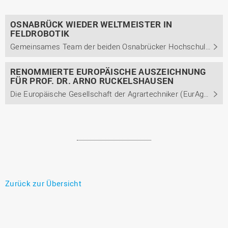
OSNABRÜCK WIEDER WELTMEISTER IN
FELDROBOTIK
Gemeinsames Team der beiden Osnabrücker Hochschulen setzt sich beim Internationalen Feldroboter-Wettbewerb 2026 durch und holt den zweiten Weltmeistertitel in Folge.
RENOMMIERTE EUROPÄISCHE AUSZEICHNUNG
FÜR PROF. DR. ARNO RUCKELSHAUSEN
Die Europäische Gesellschaft der Agrartechniker (EurAgEng) zeichnet den Physikprofessor der Hochschule Osnabrück Arno Ruckelshausen für Verdienste um europäische Agrartechnik aus.
Zurück zur Übersicht