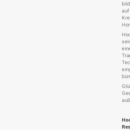
bil
auf
Kre
Hon
Hoc
sei
ein
Tra
Tec
ein
bün
Glü
Ges
auß
Hoc
Re