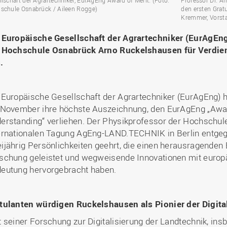
llschaft der Agrartechniker, EurAgEng Award of Merit. (Foto:
Professor Dr. A
schule Osnabrück / Aileen Rogge)
den ersten Gratu
Kremmer, Vorsta
 Europäische Gesellschaft der Agrartechniker (EurAgEn
 Hochschule Osnabrück Arno Ruckelshausen für Verdie
.
 Europäische Gesellschaft der Agrartechniker (EurAgEng) 
 November ihre höchste Auszeichnung, den EurAgEng „Award
erstanding“ verliehen. Der Physikprofessor der Hochschu
ernationalen Tagung AgEng-LAND.TECHNIK in Berlin entge
ijährig Persönlichkeiten geehrt, die einen herausragenden 
schung geleistet und wegweisende Innovationen mit europä
eutung hervorgebracht haben.
tulanten würdigen Ruckelshausen als Pionier der Digita
t seiner Forschung zur Digitalisierung der Landtechnik, in