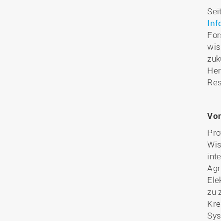
Sei
Inf
For
wis
zuk
Her
Res
Vor
Pro
Wis
int
Agr
Ele
zu 
Kre
Sys