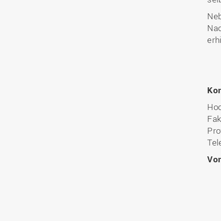
Neb
Nac
erh
Kon
Hoc
Fak
Pro
Tel
Vo