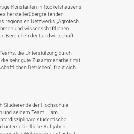
htige Konstanten in Ruckelshausens
es herstellerübergreifenden
des regionalen Netzwerks „Agrotech
nehmen und wissenschaftlichen
en Bereichen der Landwirtschaft
 Teams, die Unterstützung durch
 die sehr gute Zusammenarbeit mit
aftlichen Betrieben“, freut sich
uch Studierende der Hochschule
sen und seinem Team – am
interdisziplinäre studentische
nd unterschiedliche Aufgaben
eams den Weltmeistertitel geholt.