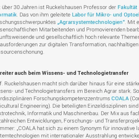
t über 30 Jahren ist Ruckelshausen Professor der
Fakultät
ormatik
. Das von ihm geleitete
Labor für Mikro- und Optoe
schungsschwerpunktes
„Agrarsystemtechnologien“
. Mit
senschaftlichen Mitarbeitenden und Promovierenden bearb
unftsweisende und gesellschaftlich hoch relevante Theme
ausforderungen zur digitalen Transformation, nachhaltigen
sourcenschonung.
reiter auch beim Wissens- und Technologietransfer
f. Ruckelshausen macht sich darüber hinaus für eine stärke
sens- und Technologietransfers im Bereich Agrar stark. So
erdisziplinären Forschungskompetenzzentrums
COALA
(Co
icultural Engineering). Die beteiligten Einzeldisziplinen si
ktrotechnik, Informatik und Maschinenbau. Der Mix aus fac
zahlreichen Entwicklungen, Forschungs- und Transferprojek
mmer: „COALA hat sich zu einem Synonym für innovative l
temtechnologien mit internationaler Ausstrahlung entwickel