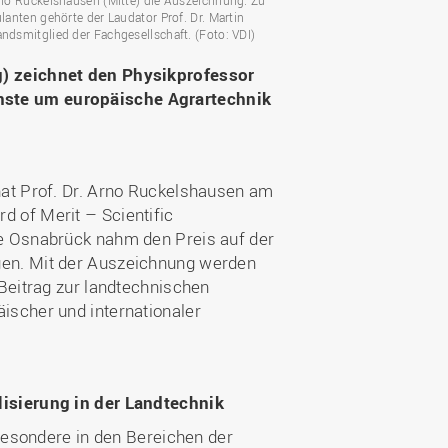
rno Ruckelshausen (Mitte) die Auszeichnung. Zu
lanten gehörte der Laudator Prof. Dr. Martin
ndsmitglied der Fachgesellschaft. (Foto: VDI)
g) zeichnet den Physikprofessor
nste um europäische Agrartechnik
hat Prof. Dr. Arno Ruckelshausen am
 of Merit – Scientific
le Osnabrück nahm den Preis auf der
gen. Mit der Auszeichnung werden
Beitrag zur landtechnischen
ischer und internationaler
lisierung in der Landtechnik
sbesondere in den Bereichen der