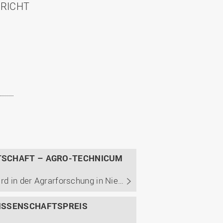
HRICHT
TSCHAFT – AGRO-TECHNICUM
Minister Björn Thümler: „Hochschule Osnabrück setzt Standard in der Agrarforschung in Niedersachsen.“
ISSENSCHAFTSPREIS