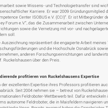
marbeit sowie Wissens- und Technologietransfer sind wic
senschaftlicher Karriere. Er war 2009 Gründungsmitglied d
mpetence Center ISOBUS e.V. (CCI)“. Er ist Mitbegründer 
ley Forum e.V.“, das die Zusammenarbeit zwischen Unter
richtungen sowie die Vernetzung mit vor- und nachgelagert
dern soll.
e Auszeichnung repräsentiert die engagierte Arbeit meines
schungsförderungen und die Hochschule Osnabrück sowie
ernehmen, anderen Forschungseinrichtungen und landwirtsch
f. Ruckelshausen über den Preis.
dierende profitieren von Ruckelshausens Expertise
 der exzellenten Expertise ihres Professors profitieren a
abrück. Seit 2004 nehmen sie – betreut von Ruckelshau
ernationalen Feldroboter-Wettbewerb teil. Dafür entwickeln 
ms autonome Feldroboter, die in Maisfeldern navigieren u
bstständig lösen. Bereits zweimal haben die Osnabrücker T