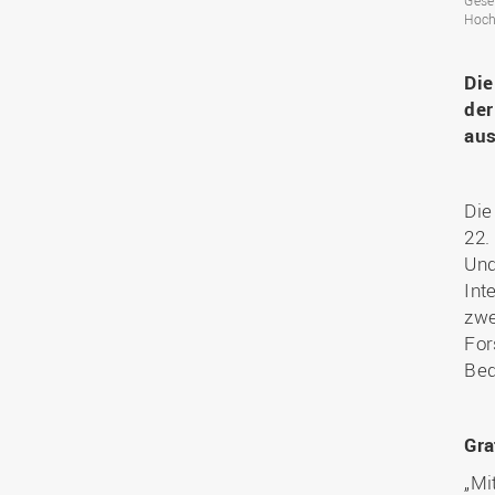
Gese
Hoch
Die
der
aus
Die
22.
Und
Int
zwe
For
Bed
Gra
„Mi