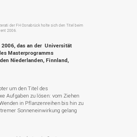
Wohnen
Stellenangebote
Weiterbildungsverbund
Mobilität
AKTUELLES
Osnabrück
Sport & Hochschulsport
ten
erati der FH Osnabrück holte sich den Titel beim
Engagement
vent 2006.
a
Forschungs-Nachrichten
r
Das bietet Osnabrück
Veranstaltungen und
2006, das an der Universität
Fachtagungen
Das bietet Lingen
n des Masterprogramms
Ausschreibungen zu
aft
den Niederlanden, Finnland,
Förderungen und Preisen
Forschungsbericht
ter um den Titel des
lexe Aufgaben zu lösen: vom Ziehen
 Wenden in Pflanzenreihen bis hin zu
xtremer Sonneneinwirkung gelang