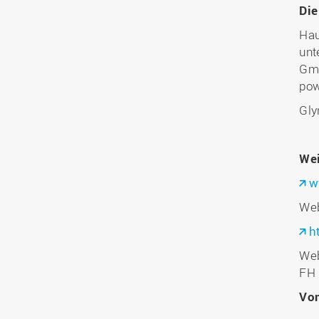
Die
Hau
unt
Gmb
pow
Gly
Wei
w
Web
h
Web
FH 
Vo