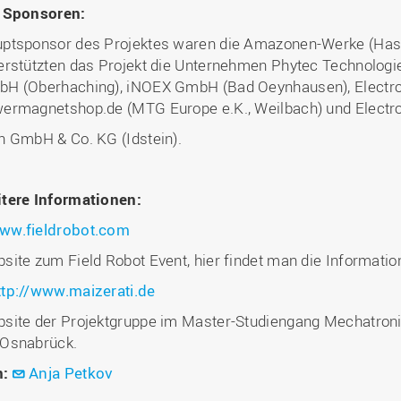
 Sponsoren:
ptsponsor des Projektes waren die Amazonen-Werke (Hasb
erstützten das Projekt die Unternehmen Phytec Technologie
H (Oberhaching), iNOEX GmbH (Bad Oeynhausen), Electro
ermagnetshop.de (MTG Europe e.K., Weilbach) und Electr
n GmbH & Co. KG (Idstein).
tere Informationen:
ww.fieldrobot.com
site zum Field Robot Event, hier findet man die Informat
ttp://www.maizerati.de
site der Projektgruppe im Master-Studiengang Mechatron
Osnabrück.
n:
Anja Petkov