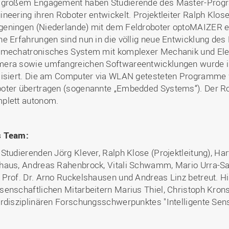
 großem Engagement haben Studierende des Master-Pro
ineering ihren Roboter entwickelt. Projektleiter Ralph Klose
eningen (Niederlande) mit dem Feldroboter optoMAIZER ei
ne Erfahrungen sind nun in die völlig neue Entwicklung des
 mechatronisches System mit komplexer Mechanik und Elekt
era sowie umfangreichen Softwareentwicklungen wurde i
lisiert. Die am Computer via WLAN getesteten Programme 
oter übertragen (sogenannte „Embedded Systems“). Der Ro
plett autonom.
s Team:
 Studierenden Jörg Klever, Ralph Klose (Projektleitung), Ha
haus, Andreas Rahenbrock, Vitali Schwamm, Mario Urra-
 Prof. Dr. Arno Ruckelshausen und Andreas Linz betreut. H
senschaftlichen Mitarbeitern Marius Thiel, Christoph Kron
erdisziplinären Forschungsschwerpunktes "Intelligente Se