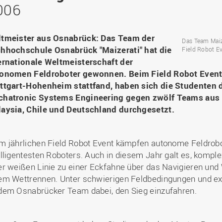
Binnenforschungs­
Finanzierung
Studierendenschaft
2006
Gaststudierende
Ingenieurwissenschaften
NETZWERKE
schwerpunkte
Personalentwicklung
GROWTH - Innovative
Studienorganisation
Vertretungen und
und Informatik (IuI)
Sommer- und
Hochschule
Kompetenzzentren
Zusammenarbeit in
Beauftragte
Glossar
Winterprogramme
Institut für Musik (IfM)
Fördergesellschaft
tmeister aus Osnabrück: Das Team der
Forschung und Transfer
Kooperationsmöglichkei
Das Team Maiz
Forschungsgruppen und
Bibliothek
Studienqualitätsmittel
Outgoing
Management, Kultur und
hhochschule Osnabrück "Maizerati" hat die
Field Robot E
Hochschulzentrum Chin
Netzwerke
Forschungsergebnisse fü
Professional School
Technik (MKT, Campus
ernationale Weltmeisterschaft der
(HZC)
Bibliothek
Deutsch als Fremdsprache
die Praxis
Lingen)
onomen Feldroboter gewonnen. Beim Field Robot Event 
Amtsblatt
UAS7
LearningCenter
Informationen für
Gründungen | Start-Ups
ttgart-Hohenheim stattfand, haben sich die Studente
Wirtschafts- und
Personensuche
NTERNATIONALES
Geflüchtete
Career Services
Transfer in die Gesellsch
hatronic Systems Engineering gegen zwölf Teams aus 
Sozialwissenschaften
Förderung internationaler
(WiSo)
aysia, Chile und Deutschland durchgesetzt.
Talente (FIT) in Osnabrück
Internationalisierung in der
Forschung
m jährlichen Field Robot Event kämpfen autonome Feldrobo
Welcome Center
elligentesten Roboters. Auch in diesem Jahr galt es, komp
EU-Hochschulbüro
er weißen Linie zu einer Eckfahne über das Navigieren und
em Wettrennen. Unter schwierigen Feldbedingungen und e
dem Osnabrücker Team dabei, den Sieg einzufahren.