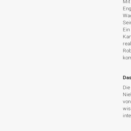
Mit
Eng
Wag
Sei
Ein
Kam
rea
Rob
kom
Da
Die
Nie
von
wis
int