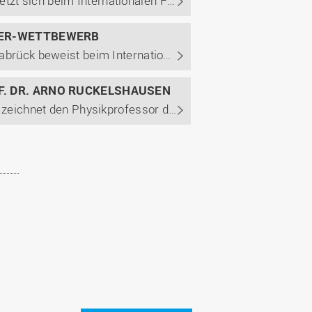
Gemeinsames Team der beiden Osnabrücker Hochschulen setzt sich beim Internationalen Feldroboter-Wettbewerb 2026 durch und holt den zweiten Weltmeistertitel in Folge.
TER-WETTBEWERB
Studentisches Team der Hochschule und der Universität Osnabrück beweist beim Internationalen Feldroboter-Wettbewerb in Slowenien viel Kreativität und technisches Know-how. Es punktet bei den Zukunftsthemen Künstliche Intelligenz und Nachhaltigkeit und erhält zwei Bronzemedaillen.
. DR. ARNO RUCKELSHAUSEN
Die Europäische Gesellschaft der Agrartechniker (EurAgEng) zeichnet den Physikprofessor der Hochschule Osnabrück Arno Ruckelshausen für Verdienste um europäische Agrartechnik aus.