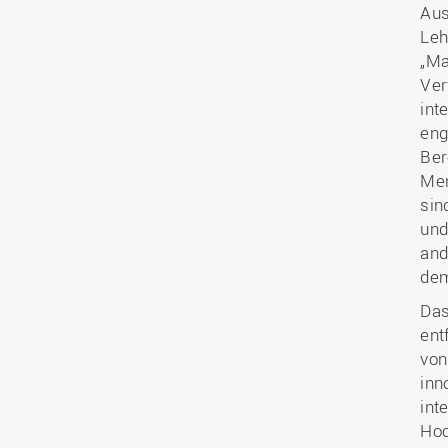
Aus
Leh
„Ma
Ver
int
eng
Ber
Men
sin
und
and
dem
Das
ent
von
inn
int
Hoc