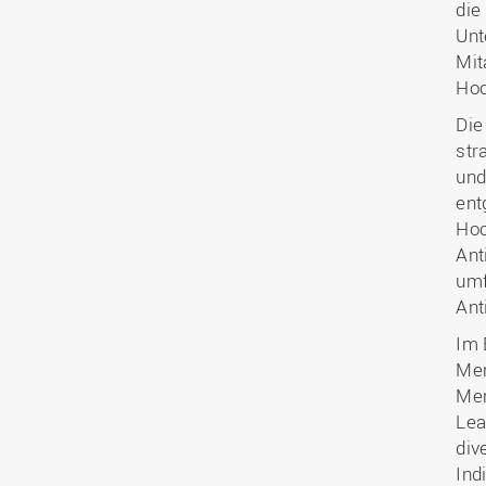
die
Unt
Mit
Hoc
Die
str
und
ent
Hoc
Ant
umf
Ant
Im 
Men
Men
Lea
div
Ind