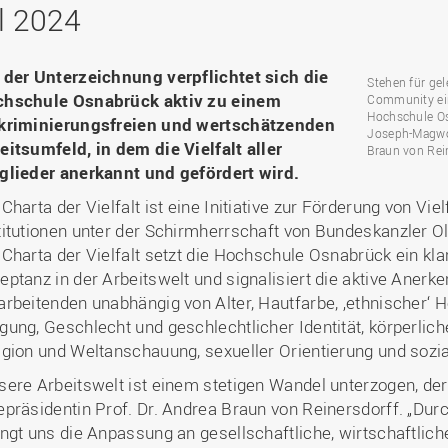
Binnenforschungs­
Finanzierung
Studierendenschaft
l 2024
Gaststudierende
Ingenieurwissenschaften
NETZWERKE
schwerpunkte
Personalentwicklung
GROWTH - Innovative
Studienorganisation
Vertretungen und
und Informatik (IuI)
Sommer- und
Hochschule
Kompetenzzentren
Zusammenarbeit in
Beauftragte
Glossar
Winterprogramme
Institut für Musik (IfM)
Fördergesellschaft
 der Unterzeichnung verpflichtet sich die
Forschung und Transfer
Kooperationsmöglichkei
Stehen für gele
Forschungsgruppen und
Bibliothek
Studienqualitätsmittel
Outgoing
Management, Kultur und
hschule Osnabrück aktiv zu einem
Community ein
Hochschulzentrum Chin
Netzwerke
Forschungsergebnisse fü
Professional School
Hochschule Osn
Technik (MKT, Campus
kriminierungsfreien und wertschätzenden
(HZC)
Bibliothek
Deutsch als Fremdsprache
die Praxis
Joseph-Magwoo
Lingen)
eitsumfeld, in dem die Vielfalt aller
Amtsblatt
Braun von Rein
UAS7
LearningCenter
Informationen für
Gründungen | Start-Ups
glieder anerkannt und gefördert wird.
Wirtschafts- und
Personensuche
NTERNATIONALES
Geflüchtete
Career Services
Transfer in die Gesellsch
Sozialwissenschaften
 Charta der Vielfalt ist eine Initiative zur Förderung von Vi
Förderung internationaler
(WiSo)
titutionen unter der Schirmherrschaft von Bundeskanzler O
Talente (FIT) in Osnabrück
Internationalisierung in der
 Charta der Vielfalt setzt die Hochschule Osnabrück ein kla
Forschung
eptanz in der Arbeitswelt und signalisiert die aktive Aner
Welcome Center
arbeitenden unabhängig von Alter, Hautfarbe, ‚ethnischer‘ He
gung, Geschlecht und geschlechtlicher Identität, körperlich
EU-Hochschulbüro
igion und Weltanschauung, sexueller Orientierung und sozia
sere Arbeitswelt ist einem stetigen Wandel unterzogen, der 
epräsidentin Prof. Dr. Andrea Braun von Reinersdorff. „Durc
ingt uns die Anpassung an gesellschaftliche, wirtschaftlic