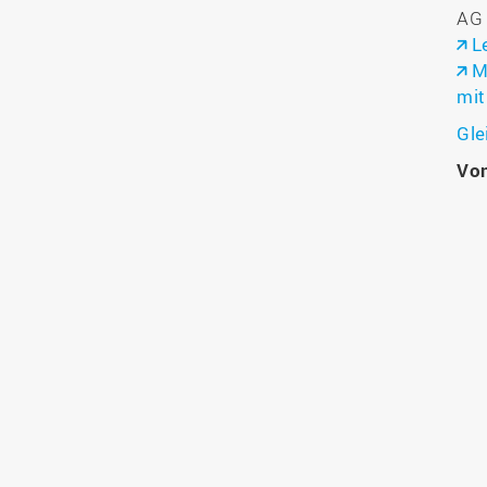
AG 
L
M
mit
Gle
Vo