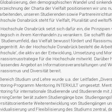
 Globalisierung, den demographischen Wandel und sinkende
erzeichnung der Charta der Vielfalt positionieren wir uns 
arbeitenden, unseren Studierenden sowie Partnereinrichtun
hschule Osnabrück steht für Vielfalt, Pluralität und weltof
 Hochschule Osnabrück setzt sich dafür ein, die Prinzipien
ategisch in ihrem Kernhandeln zu verankern. Sie schafft dam
 Studienumfeld, das Vielfalt bewusst fördert und Rassismu
gegentritt. An der Hochschule Osnabrück besteht die Arbe
hschule‘, die aktiv an der Entwicklung, Umsetzung und Moni
irassismusstrategie für die Hochschule mitwirkt. Darüber hi
assendes Angebot an Informationsveranstaltungen und 
irassismus und Diversität bereit.
Bereich Studium und Lehre wurde u.a. der Leitfaden „Divers
toring-Programm Mentoring.INTERKULT umgesetzt. Mentor
toring für internationale Studierende und Studierende mit 
rningCenter berät zudem Studiengänge bzw. Studiengangsle
ersitätsorientierte Weiterentwicklung von Studiengängen und
ividualisierung und Flexibilisierung des Studiums zentral, d