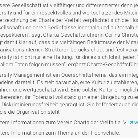
sere Gesellschaft ist vielfältiger und differenzierter denn j
ersity und für ein respektvolles und wertschätzendes Mitei
erzeichnung der Charta der Vielfalt verpflichtet sich die Ho
ellschaft und deren Bedürfnisse innerhalb und außerhalb 
respektieren“, sagt Charta-Geschäftsführerin Corina Christe
gt damit klar auf, dass die vielfältigen Bedürfnisse der Mit
anisationsinternen Strukturen berücksichtigt und fest ve
ersity ist nicht nur eine Haltung, für die es sich lohnt, jed
 allem Taten folgen müssen“, ergänzt Charta-Geschäftsführ
ersity Management ist ein Querschnittsthema, das ein integ
delns darstellt. Es zielt darauf ab, eine Kultur zu etablieren,
ahren und wertgeschätzt wird. Eine solche Kultur ermöglich
dierenden, ihr Potenzial vollständig in einer Umgebung zu e
 Diskriminierungsfreiheit geprägt ist. Sie befördert auch die
 die die Organisation steht.
tere Informationen zum Verein Charta der Vielfalt e. V.:
w
tere Informationen zum Thema an der Hochschule: