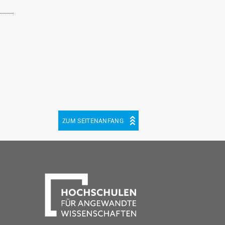
ZUM SEITENANFANG
be
cebook