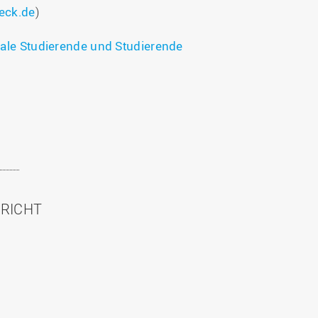
eck.de
)
nale Studierende und Studierende
HRICHT