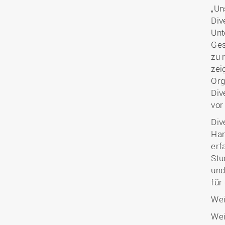
„Un
Div
Unt
Ges
zu 
zei
Org
Div
vor
Div
Han
erf
Stu
und
für
Wei
Wei