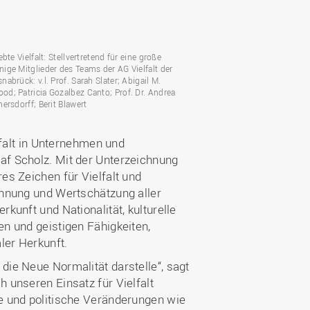
Wohnen
Stellenangebote
Weiterbildungsverbund
Mobilität
AKTUELLES
Osnabrück
Sport & Hochschulsport
ten
bte Vielfalt: Stellvertretend für eine große
Engagement
ige Mitglieder des Teams der AG Vielfalt der
a
Forschungs-Nachrichten
r
abrück: v.l. Prof. Sarah Slater; Abigail M.
Das bietet Osnabrück
d; Patricia Gozalbez Canto; Prof. Dr. Andrea
Veranstaltungen und
ersdorff; Berit Blawert
Fachtagungen
Das bietet Lingen
Ausschreibungen zu
aft
elfalt in Unternehmen und
Förderungen und Preisen
laf Scholz. Mit der Unterzeichnung
Forschungsbericht
res Zeichen für Vielfalt und
kennung und Wertschätzung aller
rkunft und Nationalität, kulturelle
en und geistigen Fähigkeiten,
ler Herkunft.
die Neue Normalität darstelle“, sagt
h unseren Einsatz für Vielfalt
he und politische Veränderungen wie