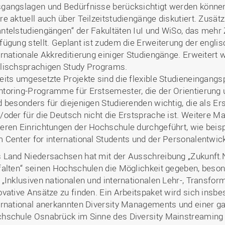
gangslagen und Bedürfnisse berücksichtigt werden können
re aktuell auch über Teilzeitstudiengänge diskutiert. Zusätzl
ntelstudiengängen“ der Fakultäten IuI und WiSo, das mehr Z
fügung stellt. Geplant ist zudem die Erweiterung der eng
ernationale Akkreditierung einiger Studiengänge. Erweitert
lischsprachigen Study Programs.
eits umgesetzte Projekte sind die flexible Studieneingangsp
toring-Programme für Erstsemester, die der Orientierung u
d besonders für diejenigen Studierenden wichtig, die als Ers
/oder für die Deutsch nicht die Erstsprache ist. Weitere 
eren Einrichtungen der Hochschule durchgeführt, wie beisp
 Center for international Students und der Personalentwic
 Land Niedersachsen hat mit der Ausschreibung „Zukunft.
falten“ seinen Hochschulen die Möglichkeit gegeben, bes
 „Inklusiven nationalen und internationalen Lehr-, Transf
ovative Ansätze zu finden. Ein Arbeitspaket wird sich ins
ernational anerkannten Diversity Managements und einer ga
hschule Osnabrück im Sinne des Diversity Mainstreaming