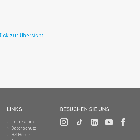
ück zur Übersicht
LINKS
BESUCHEN SIE UNS
Impressum
Instagram
Tiktok
LinkedIn
YouTu
Fa
Datenschutz
HS Home