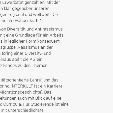
 Erwerbstätigenzahlen. Mit der
nun klar gegenüber unseren
gen regional und weltweit. Die
fene Innovationskraft.“
 von Diversität und Antirassismus
it eine Grundlage für ein Arbeits-
s in jeglicher Form konsequent
itsgruppe ‚Rassismus an der
toring einer Diversity- und
naus stellt die AG ein
Workshops zu den Themen
itätsorientierte Lehre“ und das
ing.INTERKULT ist ein Karriere-
‚Migrationsgeschichte‘. Das
itungen auch mit Blick auf eine
 Curricula. Für Studierende ist eine
amit unterschiedlichste