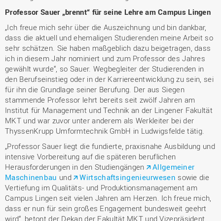
Professor Sauer „brennt“ für seine Lehre am Campus Lingen
„Ich freue mich sehr über die Auszeichnung und bin dankbar,
dass die aktuell und ehemaligen Studierenden meine Arbeit so
sehr schätzen. Sie haben maßgeblich dazu beigetragen, dass
ich in diesem Jahr nominiert und zum Professor des Jahres
gewählt wurde“, so Sauer. Wegbegleiter der Studierenden in
den Berufseinstieg oder in der Karriereentwicklung zu sein, sei
für ihn die Grundlage seiner Berufung. Der aus Siegen
stammende Professor lehrt bereits seit zwölf Jahren am
Institut für Management und Technik an der Lingener Fakultät
MKT und war zuvor unter anderem als Werkleiter bei der
ThyssenKrupp Umformtechnik GmbH in Ludwigsfelde tätig.
„Professor Sauer liegt die fundierte, praxisnahe Ausbildung und
intensive Vorbereitung auf die späteren beruflichen
Herausforderungen in den Studiengängen
Allgemeiner
Maschinenbau
und
Wirtschaftsingenieurwesen
sowie die
Vertiefung im Qualitäts- und Produktionsmanagement am
Campus Lingen seit vielen Jahren am Herzen. Ich freue mich,
dass er nun für sein großes Engagement bundesweit geehrt
wird“, betont der Dekan der Fakultät MKT und Vizepräsident