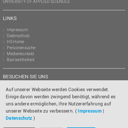
UNIVERSITY OF APPLIED SCIENCES
LINKS
Impressum
Datenschutz
HS Home
Personensuche
Medienkontakt
Barrierefreiheit
BESUCHEN SIE UNS
Instagram
Tiktok
LinkedIn
YouTube
Facebook
Auf unserer Webseite werden Cookies verwendet.
Einige davon werden zwingend benötigt, während es
uns andere ermöglichen, Ihre Nutzererfahrung auf
unserer Webseite zu verbessern. (
Impressum
|
Datenschutz
)