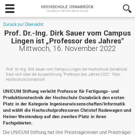
Hochschule
Osnabrück
-
University
Zurück zur Übersicht
of
Prof. Dr.-Ing. Dirk Sauer vom Campus
Applied
Lingen ist „Professor des Jahres"
Sciences
Mittwoch, 16. November 2022
Prof. Dr.-Ing. Dirk Sauer vom Campus Lingen der Hochschule Osnabrück
freut sich über die Auszeichnung "Professor des Jahres 2022". Foto:
Hochschule Osnabrück
UNICUM Stiftung verleiht Professor für Fertigungs- und
Produktionstechnik der Hochschule Osnabrück den ersten
Platz in der Kategorie Ingenieurwissenschaften/Informatik
und wählt die Hochschulprofessoren Christof Radewagen und
Heiner Westendarp auf den zweiten Platz in ihren
Fachgebieten.
Die UNICUM Stiftung hat ihre Preisträgerinnen und Preisträger