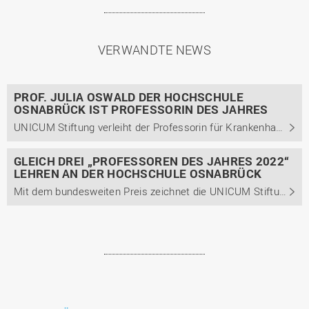
VERWANDTE NEWS
PROF. JULIA OSWALD DER HOCHSCHULE
OSNABRÜCK IST PROFESSORIN DES JAHRES
UNICUM Stiftung verleiht der Professorin für Krankenhausfinanzierung und -management den ersten Platz in der Kategorie Wirtschaftswissenschaften/Jura
GLEICH DREI „PROFESSOREN DES JAHRES 2022“
LEHREN AN DER HOCHSCHULE OSNABRÜCK
Mit dem bundesweiten Preis zeichnet die UNICUM Stiftung Professorinnen und Professoren aus, die ihre Studierenden in besonderer Weise bei der Berufsvorbereitung unterstützen.