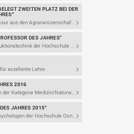
LEGT ZWEITEN PLATZ BEI DER
HRES“
Erstmalig wird die renommierte Auszeichnung an eine Professur aus den Agrarwissenschaften verliehen
„PROFESSOR DES JAHRES"
UNICUM Stiftung verleiht Professor für Fertigungs- und Produktionstechnik der Hochschule Osnabrück den ersten Platz in der Kategorie Ingenieurwissenschaften/Informatik und wählt die Hochschulprofessoren Christof Radewagen und Heiner Westendarp auf den zweiten Platz in ihren Fachgebieten.
für exzellente Lehre
AHRES 2016
Wirtschaftspsychologe der Hochschule Osnabrück gewinnt in der Kategorie Medizin/Naturwissenschaften des Magazins Unicum Beruf
 DES JAHRES 2015“
Absolventenmagazin „Unicum Beruf“ wählt den Wirtschaftspsychologen der Hochschule Osnabrück auf den 3. Platz