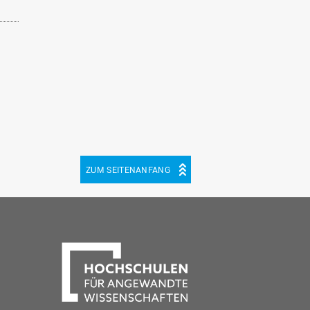
ZUM SEITENANFANG
be
cebook