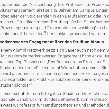
k Sauer über die Auszeichnung. Der Professor für Produkti
litätsmanagement lehrt seit 12 Jahren am Campus Lingen
gbegleiter der Studierenden in den Berufseinstieg oder in d
 mich die Grundlage meiner Berufung.“ So hat Sauer beisp
 Prozessoptimierung und Organisationsentwicklung“ ins Le
dentischer Arbeiten der Öffentlichkeit präsentiert werden.
erkenswertes Engagement über das Studium hinaus
 einem Alumni-Netzwerk setzt sich Sauer auch nach dem S
. Mit diesem bemerkenswerten Engagement habe er die Ju
se seine Top-Platzierung. „Das Besondere an Professor Saue
 Studierenden brennt“, beschreibt Wirtschaftsingenieur-St
s wird unter anderem in seinen spannenden Vorlesungen, d
ustriekontakten und Praktikumsplätzen oder seiner erstklas
lstudien sichtbar.“
l Leidenschaft für den Erfolg ihrer Studierenden zeichnet a
hschule Osnabrück im Bundeswettbewerb zum Professor de
ewagen, Professor für Handlungstheorien und Methoden der 