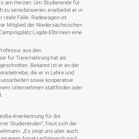
ers am Herzen. Um Studierende für
zu sensibilisieren, erarbeitet er in
 reale Fälle. Radewagen ist
r Mitglied der Niedersächsischen
Campingplatz Lügde-Elbrinxen eine
Professur aus den
or für Tierernährung hat als
eschnitten. Bekannt ist er an der
onsbetriebe, die er in Lehre und
hlussarbeiten sowie kooperative
inem Unternehmen stattfinden oder
t.
 große Anerkennung für die
er Studierenden“, freut sich der
mehmann. „Es zeigt uns aber auch,
unserem Ansatz erfolgreich sind,