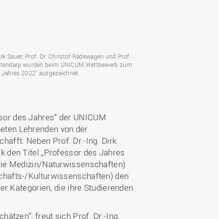
Wohnen
Stellenangebote
Weiterbildungsverbund
Mobilität
AKTUELLES
Osnabrück
Sport & Hochschulsport
ten
Engagement
a
Forschungs-Nachrichten
r
Dirk Sauer, Prof. Dr. Christof Radewagen und Prof.
Das bietet Osnabrück
estendarp wurden beim UNICUM Wettbewerb zum
Veranstaltungen und
s Jahres 2022" ausgezeichnet.
Fachtagungen
Das bietet Lingen
Ausschreibungen zu
aft
Förderungen und Preisen
ssor des Jahres“ der UNICUM
Forschungsbericht
neten Lehrenden von der
afft. Neben Prof. Dr.-Ing. Dirk
k den Titel „Professor des Jahres
orie Medizin/Naturwissenschaften)
schafts-/Kulturwissenschaften) den
ier Kategorien, die ihre Studierenden
hätzen“, freut sich Prof. Dr.-Ing.