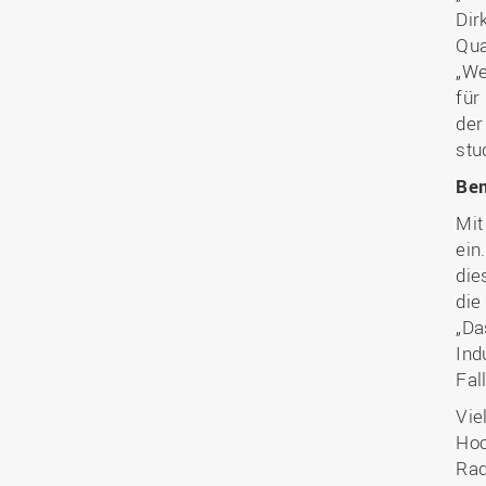
Dir
Qua
„We
für
der
stu
Bem
Mit
ein
die
die
„Da
Ind
Fal
Vie
Hoc
Rad