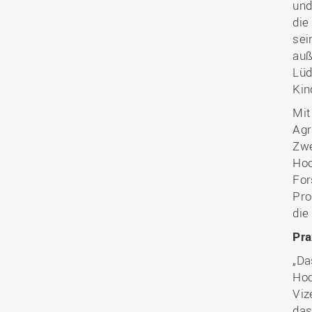
und
die
sei
auß
Lüd
Kin
Mit
Agr
Zwe
Hoc
For
Pro
die
Pra
„Da
Hoc
Viz
das