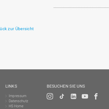
ück zur Übersicht
LINKS
BESUCHEN SIE UNS
Impressum
Instagram
Tiktok
LinkedIn
YouTu
Fa
Datenschutz
HS Home