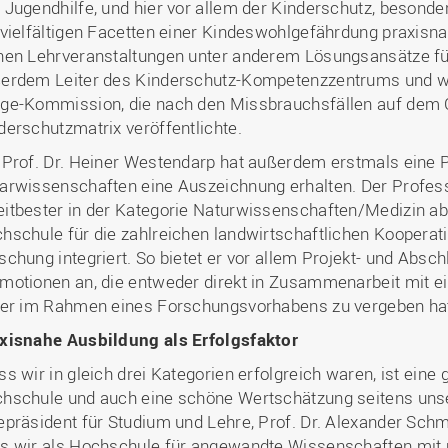
 Jugendhilfe, und hier vor allem der Kinderschutz, besond
 vielfältigen Facetten einer Kindeswohlgefährdung praxisnah 
nen Lehrveranstaltungen unter anderem Lösungsansätze für
erdem Leiter des Kinderschutz-Kompetenzzentrums und wa
ge-Kommission, die nach den Missbrauchsfällen auf dem 
derschutzmatrix veröffentlichte.
 Prof. Dr. Heiner Westendarp hat außerdem erstmals eine 
arwissenschaften eine Auszeichnung erhalten. Der Profess
itbester in der Kategorie Naturwissenschaften/Medizin abg
hschule für die zahlreichen landwirtschaftlichen Kooperati
schung integriert. So bietet er vor allem Projekt- und Absc
motionen an, die entweder direkt in Zusammenarbeit mit e
 er im Rahmen eines Forschungsvorhabens zu vergeben ha
xisnahe Ausbildung als Erfolgsfaktor
ss wir in gleich drei Kategorien erfolgreich waren, ist eine
hschule und auch eine schöne Wertschätzung seitens unser
epräsident für Studium und Lehre, Prof. Dr. Alexander Sch
s wir als Hochschule für angewandte Wissenschaften mit 