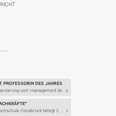
HRICHT
T PROFESSORIN DES JAHRES
UNICUM Stiftung verleiht der Professorin für Krankenhausfinanzierung und -management den ersten Platz in der Kategorie Wirtschaftswissenschaften/Jura
FACHKRÄFTE“
Kinderschutzexperte Prof. Dr. Christof Radewagen von der Hochschule Osnabrück belegt 2. Platz bei der Wahl zum Professor des Jahres. Studierende loben seine praxisrelevante Lehre