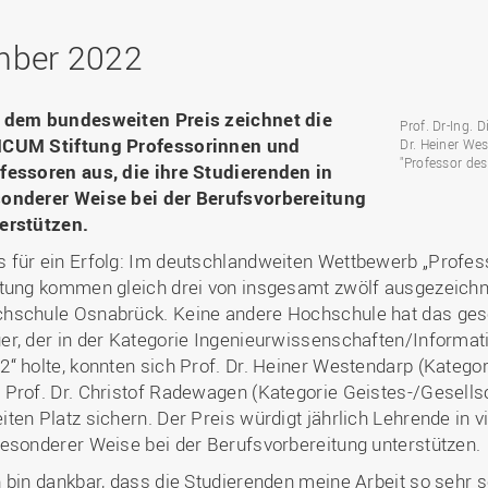
Binnenforschungs­
Finanzierung
Studierendenschaft
Gaststudierende
Ingenieurwissenschaften
NETZWERKE
schwerpunkte
Personalentwicklung
GROWTH - Innovative
Studienorganisation
Vertretungen und
und Informatik (IuI)
mber 2022
Sommer- und
Hochschule
Kompetenzzentren
Zusammenarbeit in
Beauftragte
Glossar
Winterprogramme
Institut für Musik (IfM)
Fördergesellschaft
Forschung und Transfer
Kooperationsmöglichkei
Forschungsgruppen und
Bibliothek
Studienqualitätsmittel
Outgoing
Management, Kultur und
Hochschulzentrum Chin
 dem bundesweiten Preis zeichnet die
Netzwerke
Forschungsergebnisse fü
Prof. Dr-Ing. 
Professional School
Technik (MKT, Campus
(HZC)
Bibliothek
Deutsch als Fremdsprache
die Praxis
CUM Stiftung Professorinnen und
Dr. Heiner W
Lingen)
Amtsblatt
"Professor de
fessoren aus, die ihre Studierenden in
UAS7
LearningCenter
Informationen für
Gründungen | Start-Ups
Wirtschafts- und
onderer Weise bei der Berufsvorbereitung
Personensuche
NTERNATIONALES
Geflüchtete
Career Services
Transfer in die Gesellsch
Sozialwissenschaften
erstützen.
Förderung internationaler
(WiSo)
 für ein Erfolg: Im deutschlandweiten Wettbewerb „Profe
Talente (FIT) in Osnabrück
Internationalisierung in der
ftung kommen gleich drei von insgesamt zwölf ausgezeich
Forschung
hschule Osnabrück. Keine andere Hochschule hat das gesch
Welcome Center
er, der in der Kategorie Ingenieurwissenschaften/Informati
EU-Hochschulbüro
2“ holte, konnten sich Prof. Dr. Heiner Westendarp (Kateg
 Prof. Dr. Christof Radewagen (Kategorie Geistes-/Gesell
iten Platz sichern. Der Preis würdigt jährlich Lehrende in v
besonderer Weise bei der Berufsvorbereitung unterstützen.
h bin dankbar, dass die Studierenden meine Arbeit so sehr sc