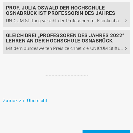
PROF. JULIA OSWALD DER HOCHSCHULE
OSNABRÜCK IST PROFESSORIN DES JAHRES
UNICUM Stiftung verleiht der Professorin für Krankenhausfinanzierung und -management den ersten Platz in der Kategorie Wirtschaftswissenschaften/Jura
GLEICH DREI „PROFESSOREN DES JAHRES 2022“
LEHREN AN DER HOCHSCHULE OSNABRÜCK
Mit dem bundesweiten Preis zeichnet die UNICUM Stiftung Professorinnen und Professoren aus, die ihre Studierenden in besonderer Weise bei der Berufsvorbereitung unterstützen.
Zurück zur Übersicht