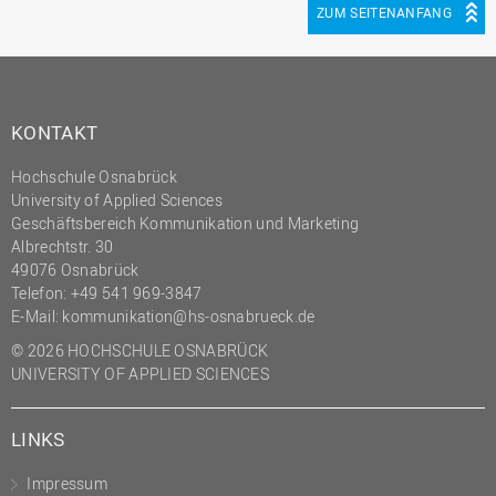
ZUM SEITENANFANG
KONTAKT
Hochschule Osnabrück
University of Applied Sciences
Geschäftsbereich Kommunikation und Marketing
Albrechtstr. 30
49076 Osnabrück
Telefon: +49 541 969-3847
E-Mail:
kommunikation@hs-osnabrueck.de
© 2026 HOCHSCHULE OSNABRÜCK
UNIVERSITY OF APPLIED SCIENCES
LINKS
Impressum