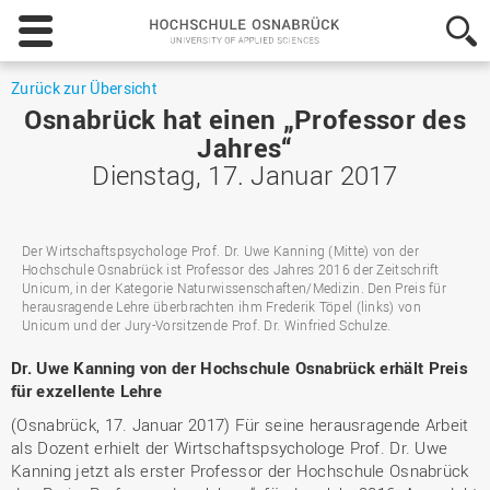
Hochschule
Osnabrück
-
University
Zurück zur Übersicht
of
Osnabrück hat einen „Professor des
Applied
Jahres“
Sciences
Dienstag, 17. Januar 2017
Der Wirtschaftspsychologe Prof. Dr. Uwe Kanning (Mitte) von der
Hochschule Osnabrück ist Professor des Jahres 2016 der Zeitschrift
Unicum, in der Kategorie Naturwissenschaften/Medizin. Den Preis für
herausragende Lehre überbrachten ihm Frederik Töpel (links) von
Unicum und der Jury-Vorsitzende Prof. Dr. Winfried Schulze.
Dr. Uwe Kanning von der Hochschule Osnabrück erhält Preis
für exzellente Lehre
(Osnabrück, 17. Januar 2017) Für seine herausragende Arbeit
als Dozent erhielt der Wirtschaftspsychologe Prof. Dr. Uwe
Kanning jetzt als erster Professor der Hochschule Osnabrück