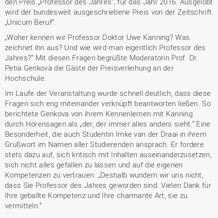
den Preis „Professor des Jahres“, für das Jahr 2016. Ausgelobt
wird der bundesweit ausgeschriebene Preis von der Zeitschrift
„Unicum Beruf“.
„Woher kennen wir Professor Doktor Uwe Kanning? Was
zeichnet ihn aus? Und wie wird man eigentlich Professor des
Jahres?“ Mit diesen Fragen begrüßte Moderatorin Prof. Dr.
Petia Genkova die Gäste der Preisverleihung an der
Hochschule.
Im Laufe der Veranstaltung wurde schnell deutlich, dass diese
Fragen sich eng miteinander verknüpft beantworten ließen. So
berichtete Genkova von ihrem Kennenlernen mit Kanning
durch Hörensagen als „der, der immer alles anders sieht.“ Eine
Besonderheit, die auch Studentin Imke van der Draai in ihrem
Grußwort im Namen aller Studierenden ansprach. Er fordere
stets dazu auf, sich kritisch mit Inhalten auseinanderzusetzen,
sich nicht alles gefallen zu lassen und auf die eigenen
Kompetenzen zu vertrauen. „Deshalb wundern wir uns nicht,
dass Sie Professor des Jahres geworden sind. Vielen Dank für
Ihre geballte Kompetenz und Ihre charmante Art, sie zu
vermitteln.“