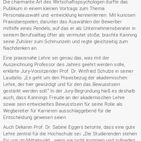
Die charmante Art des Wirtschaftspsychologen durfte das
Publikum in einem kleinen Vortrags zum Thema
Personalauswahl und -entwicklung kennenlernen. Mit kuriosen
Praxisbeispielen, darunter das Auswählen der Bewerber
mithilfe eines Pendels, auf das er als Unternehmensberater in
seinem Berufsalltag öfter als vermutet stoße, brachte Kanning
seine Zuhörer zum Schmunzeln und regte gleichzeitig zum
Nachdenken an.
Eine praxisnahe Lehre sei genau das, was mit der
Auszeichnung Professor des Jahres geehrt werden solle,
erklärte Jury-Vorsitzender Prof. Dr. Winfried Schulze in seiner
Laudatio. „Es geht um den Praxisbezug der akademischen
Lehre, der hier gewürdigt und für den das Bewusstsein
gestärkt werden soll.“ In der Jury-Begründung hieß es deshalb
auch, dass Kannings Freude an der akademischen Lehre
sowie sein entwickeltes Bewusstsein für seine Rolle als
Wegbereiter für Karrieren ausschlaggebend für die
Entscheidung gewesen seien.
Auch Dekanin Prof. Dr. Sabine Eggers betonte, dass eine gute
Lehre zentral für die Hochschule sei. „Die Studierenden stehen
für uns im Mittelpunkt, „wenn sie nicht kommen und zufrieden