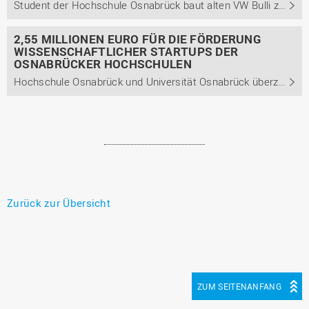
Student der Hochschule Osnabrück baut alten VW Bulli zum solarbetriebenen E-Camper um und fährt damit bis nach Kroatien
2,55 MILLIONEN EURO FÜR DIE FÖRDERUNG
WISSENSCHAFTLICHER STARTUPS DER
OSNABRÜCKER HOCHSCHULEN
Hochschule Osnabrück und Universität Osnabrück überzeugen im Wettbewerb um Gründungs-Förderungen des Landes Niedersachsen und der VolkswagenStiftung
Zurück zur Übersicht
ZUM SEITENANFANG