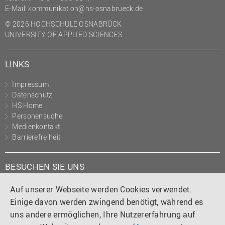
E-Mail:
kommunikation@hs-osnabrueck.de
© 2026 HOCHSCHULE OSNABRÜCK
UNIVERSITY OF APPLIED SCIENCES
LINKS
Impressum
Datenschutz
HS Home
Personensuche
Medienkontakt
Barrierefreiheit
BESUCHEN SIE UNS
Instagram
Tiktok
LinkedIn
YouTube
Facebook
Auf unserer Webseite werden Cookies verwendet.
Einige davon werden zwingend benötigt, während es
uns andere ermöglichen, Ihre Nutzererfahrung auf