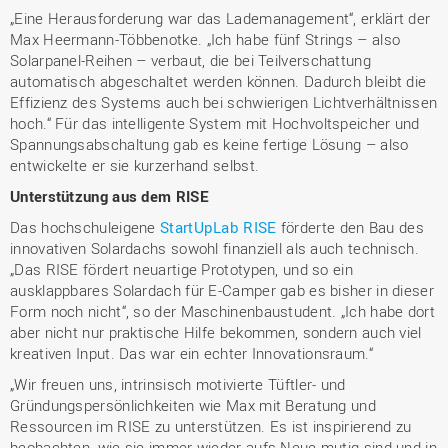
„Eine Herausforderung war das Lademanagement“, erklärt der
Max Heermann-Többenotke. „Ich habe fünf Strings – also
Solarpanel-Reihen – verbaut, die bei Teilverschattung
automatisch abgeschaltet werden können. Dadurch bleibt die
Effizienz des Systems auch bei schwierigen Lichtverhältnissen
hoch.“ Für das intelligente System mit Hochvoltspeicher und
Spannungsabschaltung gab es keine fertige Lösung – also
entwickelte er sie kurzerhand selbst.
Unterstützung aus dem RISE
Das hochschuleigene
StartUpLab RISE
förderte den Bau des
innovativen Solardachs sowohl finanziell als auch technisch.
„Das RISE fördert neuartige Prototypen, und so ein
ausklappbares Solardach für E-Camper gab es bisher in dieser
Form noch nicht“, so der Maschinenbaustudent. „Ich habe dort
aber nicht nur praktische Hilfe bekommen, sondern auch viel
kreativen Input. Das war ein echter Innovationsraum.“
„Wir freuen uns, intrinsisch motivierte Tüftler- und
Gründungspersönlichkeiten wie Max mit Beratung und
Ressourcen im RISE zu unterstützen. Es ist inspirierend zu
beobachten, wie sie immer wieder aufs Neue mutig sind und in