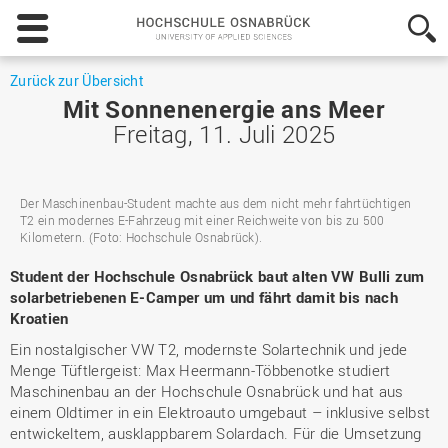
Hochschule
Osnabrück
-
University
Zurück zur Übersicht
of
Mit Sonnenenergie ans Meer
Applied
Freitag, 11. Juli 2025
Sciences
Der Maschinenbau-Student machte aus dem nicht mehr fahrtüchtigen
T2 ein modernes E-Fahrzeug mit einer Reichweite von bis zu 500
Kilometern. (Foto: Hochschule Osnabrück).
Student der Hochschule Osnabrück baut alten VW Bulli zum
solarbetriebenen E-Camper um und fährt damit bis nach
Kroatien
Ein nostalgischer VW T2, modernste Solartechnik und jede
Menge Tüftlergeist: Max Heermann-Többenotke studiert
Maschinenbau an der Hochschule Osnabrück und hat aus
einem Oldtimer in ein Elektroauto umgebaut – inklusive selbst
entwickeltem, ausklappbarem Solardach. Für die Umsetzung