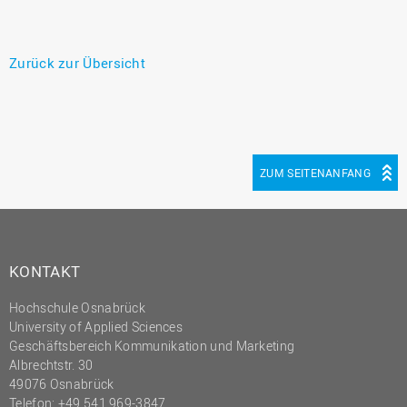
Zurück zur Übersicht
ZUM SEITENANFANG
KONTAKT
Hochschule Osnabrück
University of Applied Sciences
Geschäftsbereich Kommunikation und Marketing
Albrechtstr. 30
49076 Osnabrück
Telefon: +49 541 969-3847