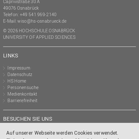
Caprivistraße 30 A
49076 Osnabrück
Telefon:
+49 541 969-2140
E-Mail:
wiso@hs-osnabrueck.de
© 2026 HOCHSCHULE OSNABRÜCK
UNIVERSITY OF APPLIED SCIENCES
LINKS
Impressum
Datenschutz
HS Home
Personensuche
Medienkontakt
Barrierefreiheit
BESUCHEN SIE UNS
Instagram
Tiktok
LinkedIn
YouTube
Facebook
Auf unserer Webseite werden Cookies verwendet.