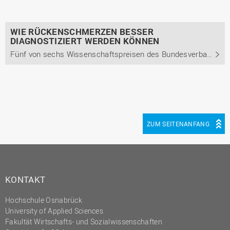
WIE RÜCKENSCHMERZEN BESSER
DIAGNOSTIZIERT WERDEN KÖNNEN
Fünf von sechs Wissenschaftspreisen des Bundesverbandes der selbstständigen Physiotherapeuten gehen an Absolventinnen und Absolventen der Hochschule Osnabrück
ZUM SEITENANFANG
KONTAKT
Hochschule Osnabrück
University of Applied Sciences
Fakultät Wirtschafts- und Sozialwissenschaften