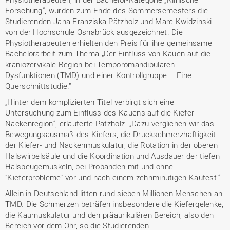
Forschung“, wurden zum Ende des Sommersemesters die
Studierenden Jana-Franziska Pätzholz und Marc Kwidzinski
von der Hochschule Osnabrück ausgezeichnet. Die
Physiotherapeuten erhielten den Preis für ihre gemeinsame
Bachelorarbeit zum Thema „Der Einfluss von Kauen auf die
kraniozervikale Region bei Temporomandibulären
Dysfunktionen (TMD) und einer Kontrollgruppe – Eine
Querschnittstudie.“
„Hinter dem komplizierten Titel verbirgt sich eine
Untersuchung zum Einfluss des Kauens auf die Kiefer-
Nackenregion“, erläuterte Pätzholz. „Dazu verglichen wir das
Bewegungsausmaß des Kiefers, die Druckschmerzhaftigkeit
der Kiefer- und Nackenmuskulatur, die Rotation in der oberen
Halswirbelsäule und die Koordination und Ausdauer der tiefen
Halsbeugemuskeln, bei Probanden mit und ohne
"Kieferprobleme" vor und nach einem zehnminütigen Kautest.“
Allein in Deutschland litten rund sieben Millionen Menschen an
TMD. Die Schmerzen beträfen insbesondere die Kiefergelenke,
die Kaumuskulatur und den präaurikulären Bereich, also den
Bereich vor dem Ohr, so die Studierenden.