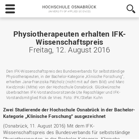
Hochschule
Osnabrück
-
University
of
Physiotherapeuten erhalten IFK-
Applied
Wissenschaftspreis
Sciences
Freitag, 12. August 2016
Den IFK-Wissenschaftspreis des Bundesverbands für selbstständige
Physiotherapeuten, in der Bachelor-Kategorie „Klinische Forschung“,
erhielten Jana-Franziska Pätzholz (nicht mit auf dem Bild) und Marc
Kwidzinski (Mitte) von der Hochschule Osnabrück. Glückwünsche
überbrachten IFK-Vorstandsvorsitzende Ute Repschläger und IFK-
Vorstandsmitglied Rick de Vries. Foto: IFK/Stefan Kuhn
Zwei Studierende der Hochschule Osnabrück in der Bachelor-
Kategorie „Klinische Forschung“ ausgezeichnet
(Osnabrück, 11. August 2016) Mit dem IFK-
Wissenschaftspreis des Bundesverbands für selbstständige
Physiotherapeuten, in der Bachelor-Kategorie „Klinische