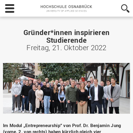
Hochschule
Osnabrück
-
University
of
Gründer*innen inspirieren
Applied
Studierende
Sciences
Freitag, 21. Oktober 2022
Im Modul „Entrepreneurship“ von Prof. Dr. Benjamin Jung
(vorne, 2. von rechts) haben kürzlich gleich vier