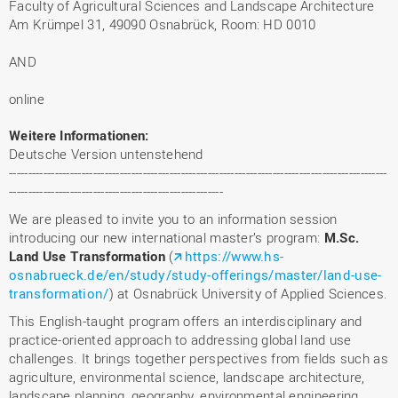
Faculty of Agricultural Sciences and Landscape Architecture
Am Krümpel 31, 49090 Osnabrück, Room: HD 0010
AND
online
Weitere Informationen:
Deutsche Version untenstehend
---------------------------------------------------------------------------------------------------
--------------------------------------------------------
We are pleased to invite you to an information session
introducing our new international master’s program:
M.Sc.
Land Use Transformation
(
https://www.hs-
osnabrueck.de/en/study/study-offerings/master/land-use-
transformation/
) at Osnabrück University of Applied Sciences.
This English-taught program offers an interdisciplinary and
practice-oriented approach to addressing global land use
challenges. It brings together perspectives from fields such as
agriculture, environmental science, landscape architecture,
landscape planning, geography, environmental engineering,