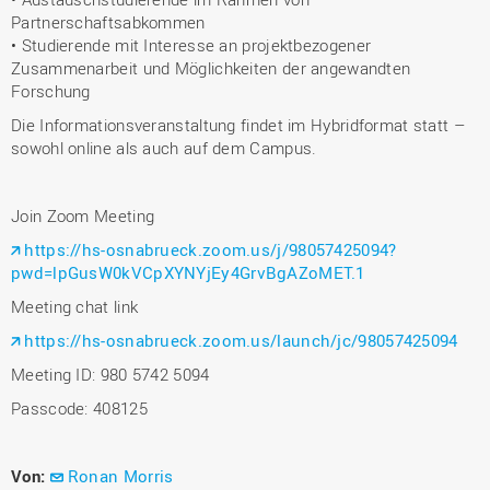
Partnerschaftsabkommen
• Studierende mit Interesse an projektbezogener
Zusammenarbeit und Möglichkeiten der angewandten
Forschung
Die Informationsveranstaltung findet im Hybridformat statt –
sowohl online als auch auf dem Campus.
Join Zoom Meeting
https://hs-osnabrueck.zoom.us/j/98057425094?
pwd=lpGusW0kVCpXYNYjEy4GrvBgAZoMET.1
Meeting chat link
https://hs-osnabrueck.zoom.us/launch/jc/98057425094
Meeting ID: 980 5742 5094
Passcode: 408125
Von:
Ronan Morris