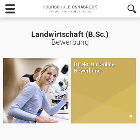
Hochschule
Osnabrück
-
University
of
Landwirtschaft (B.Sc.)
Applied
Bewerbung
Sciences
Direkt zur Online-
Bewerbung