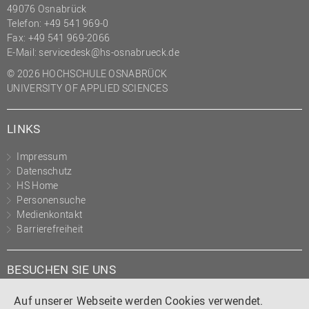
49076 Osnabrück
Telefon: +49 541 969-0
Fax: +49 541 969-2066
E-Mail:
servicedesk@hs-osnabrueck.de
© 2026 HOCHSCHULE OSNABRÜCK
UNIVERSITY OF APPLIED SCIENCES
LINKS
Impressum
Datenschutz
HS Home
Personensuche
Medienkontakt
Barrierefreiheit
BESUCHEN SIE UNS
Instagram
Tiktok
LinkedIn
YouTube
Facebook
Auf unserer Webseite werden Cookies verwendet.