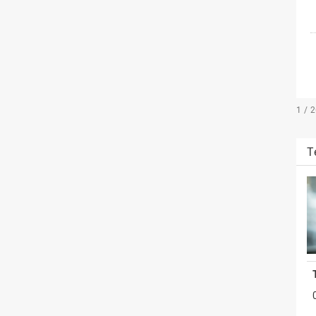
1 / 
T