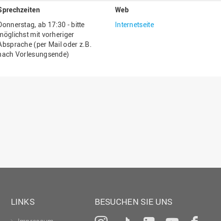
Gesellschaftliches Engagement
Sprechzeiten
Web
Donnerstag, ab 17:30 - bitte
Internetseite
Gleichstellungsbüro
möglichst mit vorheriger
Hochschulleitung
Absprache (per Mail oder z.B.
nach Vorlesungsende)
Hochschulplanung/-strategie
Innenrevision
Institut für Musik
IT Service Center
Kommunikation und Marketing
LearningCenter
Nachhaltigkeit
Personal
Personalentwicklung
LINKS
BESUCHEN SIE UNS
Personalrat