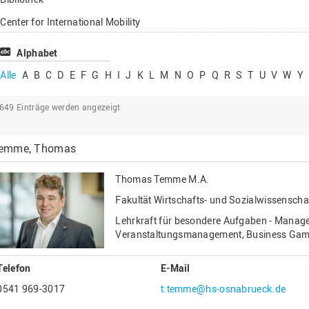
Lehrbeauftragte
Center for International Mobility
Gastwissenschaftl
Center for International Students
Alphabet
Professor*innen i
Chancengerechtigkeit
Alle
A
B
C
D
E
F
G
H
I
J
K
L
M
N
O
P
Q
R
S
T
U
V
W
Y
eLearning Competence Center
2649
Einträge werden angezeigt
EU-Büro
Fakultät Agrarwissenschaften und
emme, Thomas
Landschaftsarchitektur
Fakultät Ingenieurwissenschaften und
Thomas Temme
M.A.
Informatik
Fakultät Wirtschafts- und Sozialwissenscha
Fakultät Management, Kultur und Technik
Lehrkraft für besondere Aufgaben - Manage
Fakultät Wirtschafts- und Sozialwissenschaften
Veranstaltungsmanagement, Business Ga
Finanzen
Telefon
E-Mail
Forschung, Kooperation, Drittmittel
0541 969-3017
t.temme@hs-osnabrueck.de
Gebäude und Technik