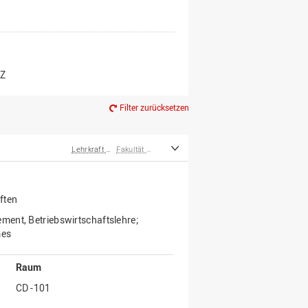
er*innen
m Ruhestand
Z
Filter zurücksetzen
Lehrkraft für besondere Aufgaben
Fakultät Wirtschafts- und Sozialwissenschaften
ften
ment, Betriebswirtschaftslehre;
mes
Raum
CD -101