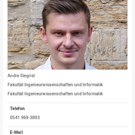
Fakultät
Ingenieurwissenschaften
und Informatik
Fakultät Management,
Kultur und Technik
Fakultät Wirtschafts- und
Sozialwissenschaften
Finanzen
Forschung, Kooperation,
Drittmittel
Andre Siegrist
Gebäude und Technik
Fakultät Ingenieurwissenschaften und Informatik
Gesellschaftliches
Fakultät Ingenieurwissenschaften und Informatik
Engagement
Telefon
Gleichstellungsbüro
0541 969-3893
Hochschulleitung
Hochschulplanung/-
E-Mail
strategie