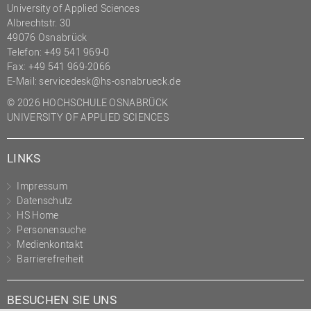
University of Applied Sciences
(PMO)
Albrechtstr. 30
Prozessmanagement
49076 Osnabrück
Telefon: +49 541 969-0
Recht
Fax: +49 541 969-2066
E-Mail:
servicedesk@hs-osnabrueck.de
Science to Business GmbH
© 2026 HOCHSCHULE OSNABRÜCK
Studierendensekretariat
UNIVERSITY OF APPLIED SCIENCES
Studium und Lehre
Transfer- und
LINKS
Innovationsmanagement
Impressum
Datenschutz
HS Home
Personensuche
Medienkontakt
Barrierefreiheit
BESUCHEN SIE UNS