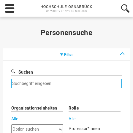
Hochschule
Osnabrück
-
University
of
Personensuche
Applied
Sciences
Filter
Suchen
Suchfilter
entfernen
Organisationseinheiten
Rolle
Alle
Alle
Option
Professor*innen