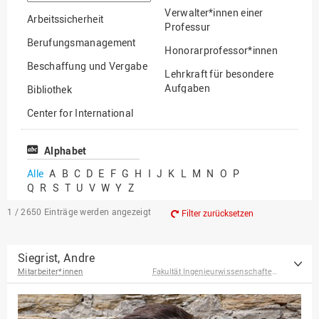
suchen
Verwalter*innen einer
Arbeitssicherheit
Professur
Berufungsmanagement
Honorarprofessor*innen
Beschaffung und Vergabe
Lehrkraft für besondere
Aufgaben
Bibliothek
Mitarbeiter*innen
Center for International
Mobility
Lehrbeauftragte
Center for International
Alphabet
Gastwissenschaftler*innen
Students
Alle
A
B
C
D
E
F
G
H
I
J
K
L
M
N
O
P
Professor*innen im
Q
R
S
T
U
V
W
Y
Z
Chancengerechtigkeit
Ruhestand
eLearning Competence
1 / 2650
Einträge werden angezeigt
Filter zurücksetzen
Center
EU-Büro
Siegrist, Andre
Mitarbeiter*innen
Fakultät Ingenieurwissenschaften und Informatik
Fakultät
Agrarwissenschaften und
Landschaftsarchitektur