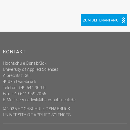
(PMO)
Prozessmanagement
ZUM SEITENANFANG
Recht
Science to Business GmbH
Studierendensekretariat
KONTAKT
Studium und Lehre
Transfer- und
Hochschule Osnabrück
Innovationsmanagement
University of Applied Sciences
Albrechtstr. 30
49076 Osnabrück
Telefon: +49 541 969-0
Fax: +49 541 969-2066
E-Mail:
servicedesk@hs-osnabrueck.de
© 2026 HOCHSCHULE OSNABRÜCK
UNIVERSITY OF APPLIED SCIENCES