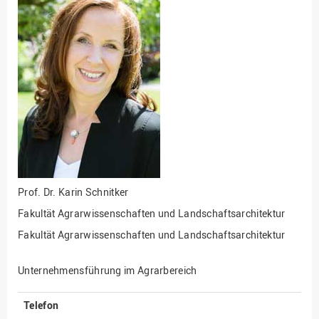
Fakultät
Ingenieurwissenschaften
und Informatik
Fakultät Management,
Kultur und Technik
Fakultät Wirtschafts- und
Sozialwissenschaften
Finanzen
Forschung, Kooperation,
Drittmittel
Prof. Dr.
Karin Schnitker
Gebäude und Technik
Fakultät Agrarwissenschaften und Landschaftsarchitektur
Gesellschaftliches
Engagement
Fakultät Agrarwissenschaften und Landschaftsarchitektur
Gleichstellungsbüro
Unternehmensführung im Agrarbereich
Hochschulleitung
Hochschulplanung/-
Telefon
strategie