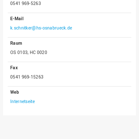
0541 969-5263
Innenrevision
E-Mail
Institut für Musik
k.schnitker@hs-osnabrueck.de
IT Service Center
Kommunikation und
Raum
Marketing
OS 0103, HC 0020
LearningCenter
Nachhaltigkeit
Fax
0541 969-15263
Personal
Personalentwicklung
Web
Personalrat
Internetseite
Präsidialbüro
Professional School
Projekte des Präsidiums
Projektmanagement Office