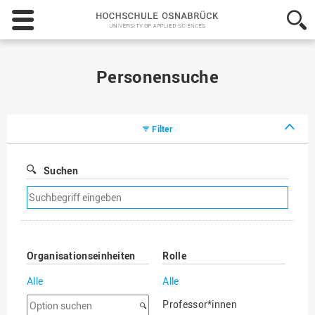
Hochschule
Osnabrück
-
University
of
Personensuche
Applied
Sciences
Filter
Suchen
Suchfilter
entfernen
Organisationseinheiten
Rolle
Alle
Alle
Option
Professor*innen