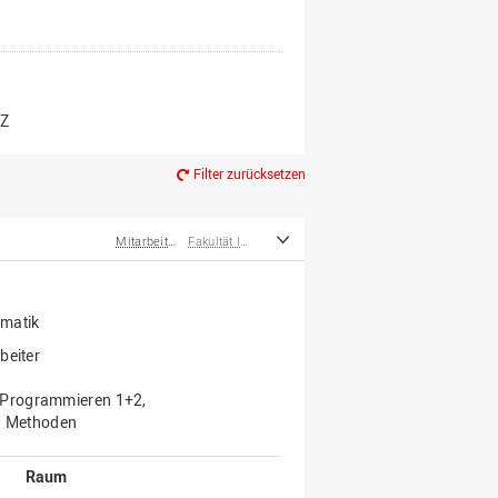
er*innen
m Ruhestand
Z
Filter zurücksetzen
Mitarbeiter*innen
Fakultät Ingenieurwissenschaften und Informatik
rmatik
beiter
 Programmieren 1+2,
u. Methoden
Raum