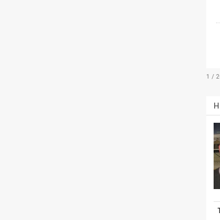
1 / 
H