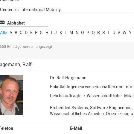
Lehrbeauftragte
Center for International Mobility
Gastwissenschaftl
Center for International Students
Alphabet
Professor*innen i
Chancengerechtigkeit
Alle
A
B
C
D
E
F
G
H
I
J
K
L
M
N
O
P
Q
R
S
T
U
V
W
Y
eLearning Competence Center
2650
Einträge werden angezeigt
EU-Büro
Fakultät Agrarwissenschaften und
agemann, Ralf
Landschaftsarchitektur
Fakultät Ingenieurwissenschaften und
Dr.
Ralf Hagemann
Informatik
Fakultät Ingenieurwissenschaften und Info
Fakultät Management, Kultur und Technik
Lehrbeauftragter / Wissenschaftlicher Mitar
Fakultät Wirtschafts- und Sozialwissenschaften
Embedded Systems, Software-Engineering,
Finanzen
Wissenschaftliches Arbeiten, Orientierung 
Forschung, Kooperation, Drittmittel
Telefon
E-Mail
Gebäude und Technik