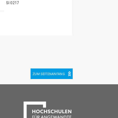
SI 0217
ZUM SEITENANFANG
be
cebook