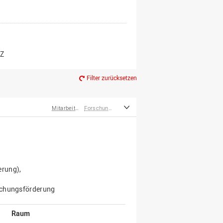
er*innen
m Ruhestand
Z
Filter zurücksetzen
Mitarbeiter*innen
Forschung, Kooperation, Drittmittel
erung),
rschungsförderung
Raum