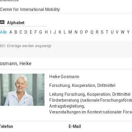
Lehrbeauftragte
Center for International Mobility
Gastwissenschaftl
Center for International Students
Alphabet
Professor*innen i
Chancengerechtigkeit
Alle
A
B
C
D
E
F
G
H
I
J
K
L
M
N
O
P
Q
R
S
T
U
V
W
Y
eLearning Competence Center
2651
Einträge werden angezeigt
EU-Büro
Fakultät Agrarwissenschaften und
osmann, Heike
Landschaftsarchitektur
Fakultät Ingenieurwissenschaften und
Heike Gosmann
Informatik
Forschung, Kooperation, Drittmittel
Fakultät Management, Kultur und Technik
Leitung Forschung, Kooperation, Drittmittel
Fakultät Wirtschafts- und Sozialwissenschaften
Förderberatung (nationale Forschungsförd
Antragsbegleitung,
Finanzen
Veranstaltungen im Kontext nationaler Fo
Forschung, Kooperation, Drittmittel
Telefon
E-Mail
Gebäude und Technik