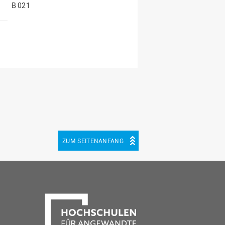
B 021
ZUM SEITENANFANG
be
cebook