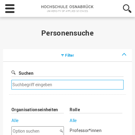
Hochschule
Osnabrück
-
University
of
Personensuche
Applied
Sciences
Filter
Suchen
Suchfilter
entfernen
Organisationseinheiten
Rolle
Alle
Alle
Option
Professor*innen