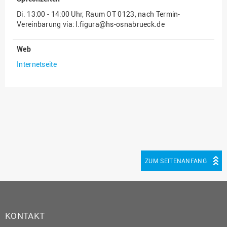
Di. 13:00 - 14:00 Uhr, Raum OT 0123, nach Termin-
Innenrevision
Vereinbarung via: l.figura@hs-osnabrueck.de
Institut für Musik
Web
IT Service Center
Internetseite
Kommunikation und
Marketing
LearningCenter
Nachhaltigkeit
Personal
Personalentwicklung
Personalrat
ZUM SEITENANFANG
Präsidialbüro
Professional School
Projekte des Präsidiums
KONTAKT
Projektmanagement Office