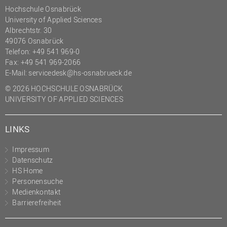
Hochschule Osnabrück
(PMO)
University of Applied Sciences
Prozessmanagement
Albrechtstr. 30
49076 Osnabrück
Recht
Telefon: +49 541 969-0
Science to Business GmbH
Fax: +49 541 969-2066
E-Mail:
servicedesk@hs-osnabrueck.de
Studierendensekretariat
© 2026 HOCHSCHULE OSNABRÜCK
Studium und Lehre
UNIVERSITY OF APPLIED SCIENCES
Transfer- und
Innovationsmanagement
LINKS
Impressum
Datenschutz
HS Home
Personensuche
Medienkontakt
Barrierefreiheit