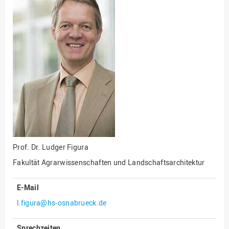
Fakultät
Ingenieurwissenschaften
und Informatik
Fakultät Management,
Kultur und Technik
Fakultät Wirtschafts- und
Sozialwissenschaften
Finanzen
Forschung, Kooperation,
Drittmittel
Gebäude und Technik
Prof. Dr.
Ludger Figura
Gesellschaftliches
Fakultät Agrarwissenschaften und Landschaftsarchitektur
Engagement
Gleichstellungsbüro
E-Mail
Hochschulleitung
l.figura@hs-osnabrueck.de
Hochschulplanung/-
Sprechzeiten
strategie