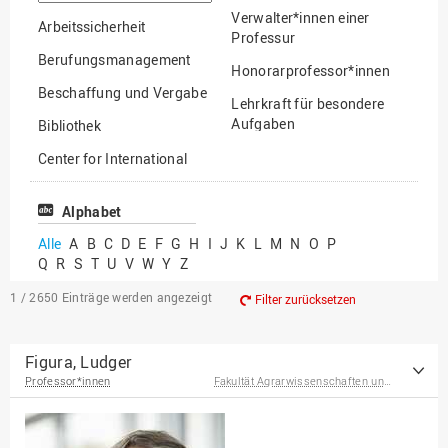
suchen
Verwalter*innen einer
Arbeitssicherheit
Professur
Berufungsmanagement
Honorarprofessor*innen
Beschaffung und Vergabe
Lehrkraft für besondere
Aufgaben
Bibliothek
Mitarbeiter*innen
Center for International
Mobility
Lehrbeauftragte
Center for International
Alphabet
Gastwissenschaftler*innen
Students
Alle
A
B
C
D
E
F
G
H
I
J
K
L
M
N
O
P
Professor*innen im
Q
R
S
T
U
V
W
Y
Z
Chancengerechtigkeit
Ruhestand
eLearning Competence
1 / 2650
Einträge werden angezeigt
Filter zurücksetzen
Center
EU-Büro
Figura, Ludger
Professor*innen
Fakultät Agrarwissenschaften und Landschaftsarchitektur
Fakultät
Agrarwissenschaften und
Landschaftsarchitektur