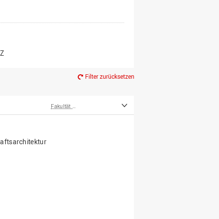
er*innen
m Ruhestand
Z
Filter zurücksetzen
Fakultät Agrarwissenschaften und Landschaftsarchitektur
ftsarchitektur