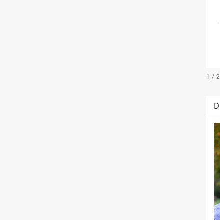
1 / 
D