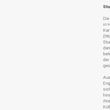
Stu
Die
in 
Kar
(ht
Stu
dam
bel
der
ges
Aus
Eng
sic
hin
ihr
Kol