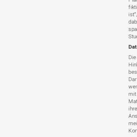
fik
ist
dab
spa
Stu
Dat
Die
Hin
bes
Dar
wer
mit
Mat
ihr
Ans
mei
Kon