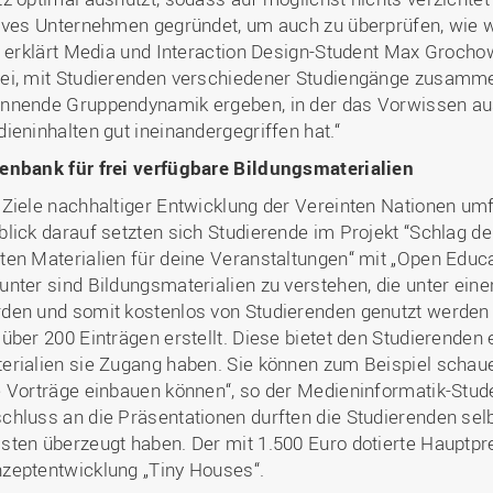
tives Unternehmen gegründet, um auch zu überprüfen, wie 
“, erklärt Media und Interaction Design-Student Max Groch
ei, mit Studierenden verschiedener Studiengänge zusammen
nnende Gruppendynamik ergeben, in der das Vorwissen au
dieninhalten gut ineinandergegriffen hat.“
enbank für frei verfügbare Bildungsmaterialien
 Ziele nachhaltiger Entwicklung der Vereinten Nationen u
blick darauf setzten sich Studierende im Projekt “Schlag d
ten Materialien für deine Veranstaltungen“ mit „Open Educ
unter sind Bildungsmaterialien zu verstehen, die unter einer
den und somit kostenlos von Studierenden genutzt werden
 über 200 Einträgen erstellt. Diese bietet den Studierenden
erialien sie Zugang haben. Sie können zum Beispiel schaue
e Vorträge einbauen können“, so der Medieninformatik-Stud
chluss an die Präsentationen durften die Studierenden se
sten überzeugt haben. Der mit 1.500 Euro dotierte Hauptprei
zeptentwicklung „Tiny Houses“.