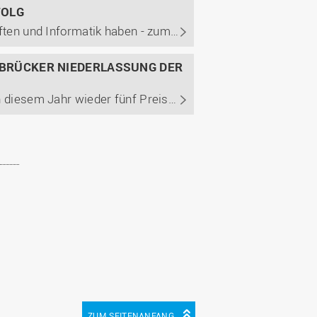
FOLG
Weit über 500 Studierende der Fakultät Ingenieurwissenschaften und Informatik haben - zum Teil gemeinsam mit Studierenden anderer Fakultäten - rund 50 Projekte in fünf Tagen bearbeitet. Ergebnisse ihrer Arbeit präsentierten sie am Freitag, 25. Oktober, auf der Projektmesse im Hörsaalgebäude SL und ...
NABRÜCKER NIEDERLASSUNG DER
Der Niederlassungsleiter Jens Hemersch überreichte auch in diesem Jahr wieder fünf Preise der Osnabrücker Niederlassung der FERCHAU Engineering GmbH an die besten Projektteams der Fakultät Ingenieurwissenschaften und Informatik.
ZUM SEITENANFANG