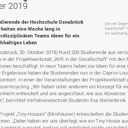
Binnenforschungs­
Finanzierung
Studierendenschaft
er 2019
Gaststudierende
Ingenieurwissenschaften
NETZWERKE
schwerpunkte
Personalentwicklung
GROWTH - Innovative
Studienorganisation
Vertretungen und
und Informatik (IuI)
Sommer- und
Hochschule
Kompetenzzentren
Zusammenarbeit in
Beauftragte
Glossar
Winterprogramme
Institut für Musik (IfM)
Fördergesellschaft
dierende der Hochschule Osnabrück
Forschung und Transfer
Kooperationsmöglichkei
Die vier Siege
Forschungsgruppen und
Bibliothek
Studienqualitätsmittel
Outgoing
Management, Kultur und
rbeiten eine Woche lang in
Gesellschaft“ 
Hochschulzentrum Chin
Netzwerke
Forschungsergebnisse fü
Professional School
ein nachhalti
Technik (MKT, Campus
erdisziplinären Teams Ideen für ein
(HZC)
Bibliothek
Deutsch als Fremdsprache
die Praxis
Lingen)
hhaltiges Leben
Amtsblatt
UAS7
LearningCenter
Informationen für
Gründungen | Start-Ups
Wirtschafts- und
nabrück, 30. Oktober 2019) Rund 200 Studierende aus ver
Personensuche
NTERNATIONALES
Geflüchtete
Career Services
Transfer in die Gesellsch
Sozialwissenschaften
h in der Projektwerkstatt „WIR in der Gesellschaft“ mit den
Förderung internationaler
(WiSo)
ionen beschäftigt. In neun Teams haben sie Ideen für eine
Talente (FIT) in Osnabrück
Internationalisierung in der
e Ergebnisse haben die Studierenden nun in der Caprivi-
Forschung
sentiert. In einer der Veranstaltungen der Projektwerkstatt
Welcome Center
serrecycling. „Wir haben unter anderem ein Konzept für ei
enheim entwickelt und uns angeschaut, wie aus Abwasse
EU-Hochschulbüro
n“, berichtet Verfahrenstechnik-Studentin Eva Stertenbrink.
Projekt „Tiny Houses“ (Minihäuser) entwickelten die Studi
nen. „Dabei haben wir uns überlegt, wie ein Tiny House a
tz optimal ausnutzt, sodass auf möglichst nichts verzicht