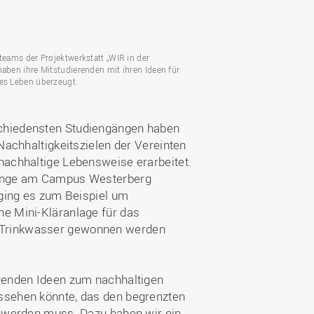
Wohnen
Stellenangebote
Weiterbildungsverbund
Mobilität
AKTUELLES
Osnabrück
Sport & Hochschulsport
ten
rteams der Projektwerkstatt „WIR in der
Engagement
haben ihre Mitstudierenden mit ihren Ideen für
a
Forschungs-Nachrichten
r
ges Leben überzeugt.
Das bietet Osnabrück
Veranstaltungen und
Fachtagungen
Das bietet Lingen
schiedensten Studiengängen haben
Ausschreibungen zu
aft
 Nachhaltigkeitszielen der Vereinten
Förderungen und Preisen
 nachhaltige Lebensweise erarbeitet.
Forschungsbericht
Lounge am Campus Westerberg
 ging es zum Beispiel um
ne Mini-Kläranlage für das
r Trinkwasser gewonnen werden
erenden Ideen zum nachhaltigen
ussehen könnte, das den begrenzten
et werden muss. Dazu haben wir ein