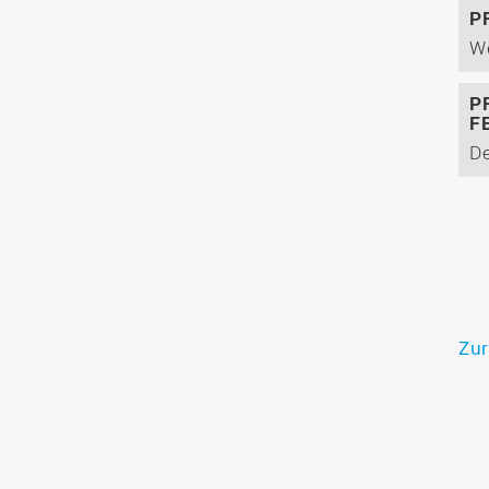
P
P
F
Zur