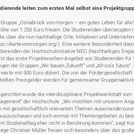
dierende leiten zum ersten Mal selbst eine Projektgrup
 Gruppe „Osnabrück von morgen – ein gutes Leben für alle?
Höhe von 1.250 Euro freuen. Die Studierenden überzeugten m
te, über die nun nachhaltige Orte, Initiativen und Unterneh
tps://kartevonmorgen.org/). Eine weitere Besonderheit dies
dierenden der Hochschulinitiative NEO (Nachhaltiges Engag
it das erste Projektwochen-Angebot von Studierenden für S
egen die Gruppen „Wir bauen Zukunft“ und „Africa’s future“. 
 vierte mit 500 Euro dotiert. Die von der Fördergesellscha
tellten Preisgelder werden für gemeinsame Gruppenaktivit
gerichtet wurde die interdisziplinäre Projektwerkstatt vom 
agement“ der Hochschule. „Wir möchten mit unserem Ange
h mit gesellschaftlich relevanten Themen auseinanderzuset
auszuschauen und sich einmal mit Themengebieten zu besch
em Studienalltag eher nicht in Berührung kommen“, sagt Ko
lege Christian Müller freuen sich besonders über das große