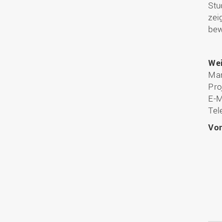
Stu
zei
bew
Wei
Mar
Pro
E-M
Tel
Vo