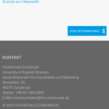
Zurück zur Übersicht
ZUM SEITENANFANG
KONTAKT
Hochschule Osnabrück
University of Applied Sciences
Geschäftsbereich Kommunikation und Marketing
Albrechtstr. 30
49076 Osnabrück
Telefon: +49 541 969-3847
E-Mail:
kommunikation@hs-osnabrueck.de
© 2026 HOCHSCHULE OSNABRÜCK