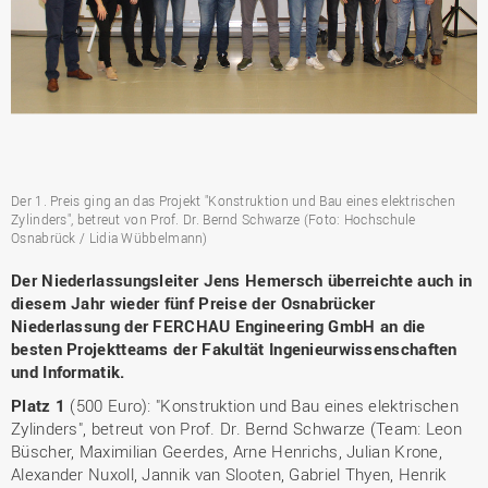
Der 1. Preis ging an das Projekt "Konstruktion und Bau eines elektrischen
Zylinders", betreut von Prof. Dr. Bernd Schwarze (Foto: Hochschule
Osnabrück / Lidia Wübbelmann)
Der Niederlassungsleiter Jens Hemersch überreichte auch in
diesem Jahr wieder fünf Preise der Osnabrücker
Niederlassung der FERCHAU Engineering GmbH an die
besten Projektteams der Fakultät Ingenieurwissenschaften
und Informatik.
Platz 1
(500 Euro): "Konstruktion und Bau eines elektrischen
Zylinders", betreut von Prof. Dr. Bernd Schwarze (Team: Leon
Büscher, Maximilian Geerdes, Arne Henrichs, Julian Krone,
Alexander Nuxoll, Jannik van Slooten, Gabriel Thyen, Henrik