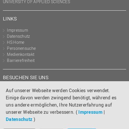
UNIVERSITY OF APPLIED SCIENCES
LINKS
Impressum
Datenschutz
HS Home
Personensuche
Medienkontakt
Barrierefreiheit
BESUCHEN SIE UNS
Instagram
Tiktok
LinkedIn
YouTube
Facebook
Auf unserer Webseite werden Cookies verwendet.
Einige davon werden zwingend benötigt, während es
uns andere ermöglichen, Ihre Nutzererfahrung auf
unserer Webseite zu verbessern. (
Impressum
|
Datenschutz
)