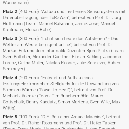
Wonnemann)
Platz 2
(400 Euro): "Aufbau und Test eines Sensorsystems mit
Datenübertragung über LoRaWan", betreut von Prof. Dr. Jörg
Hoffmann (Team: Manuel Bußmann, Jannik Jose, Manuel
Kaufmann, Florian Rabe)
Platz 3
(300 Euro): "Lohnt sich heute das Aufstehen? - Das
Wetter am Westerberg geht online", betreut von Prof. Dr.
Markus Eck und dem Informatik-Dozenten Björn Plutka (Team:
Sven Böttcher, Alexander Gaertner, Florian Kähling, Jaccomo
Lorenz, Celina Müller, Nikolas Rosner, Julie Schriever, Ruben
Seelmeyer)
Platz 4
(200 Euro): "Entwurf und Aufbau eines
leistungselektronischen Stellglieds für die Umwandlung von
Strom zu Wärme ("Power to Heat")", betreut von Prof. Dr.
Michael Jänecke (Team: Tim Buschermöhle, Marco
Gottschalk, Danny Kaddatz, Simon Martens, Sven Wille, Max
Wittig)
Platz 5
(100 Euro): "DIY: Bau einer Arcade Machine", betreut
von Prof. Dr. Rainer Roosmann und Prof. Dr. Heiko Tapken
(Team: Ernst Aberle, Henning Brickwedde, Lukas Deutsch,